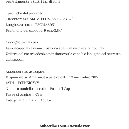
perfettamente a tutti i tipi di abiti.
Specifiche del prodotto
Circonferenza: 56CM-60CM/22.05-23.62″
Lunghezza bordo: 7.5CM/2.95″
Profondità del cappello: 9 cm/3,54″
Consiglio per la cura
Lava il cappello a mano e usa una spazzola morbida per pulirlo.
Utilizza del nastro adesivo per rimuoverlo capelli o lanugine dal berretto
da baseball.
Appendere ad asciugare.
Disponibile su Amazon.it a partire dal ‏ : ‎ 23 novembre 2022
ASIN ‏ : ‎ B0BN51CZYY
Numero modello articolo ‏ : ‎ Baseball Cap
Paese di origine ‏ : ‎ Cina
Categoria ‏ : ‎ Unisex – Adulto
Subscribe to Our Newsletter