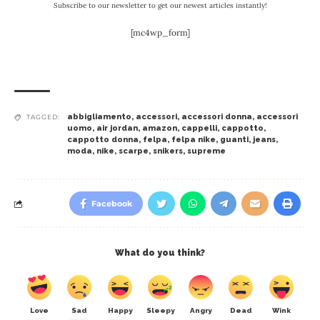
Subscribe to our newsletter to get our newest articles instantly!
[mc4wp_form]
abbigliamento
,
accessori
,
accessori donna
,
accessori
TAGGED:
uomo
,
air jordan
,
amazon
,
cappelli
,
cappotto
,
cappotto donna
,
felpa
,
felpa nike
,
guanti
,
jeans
,
moda
,
nike
,
scarpe
,
snikers
,
supreme
Facebook
What do you think?
Love
Sad
Happy
Sleepy
Angry
Dead
Wink