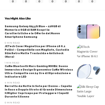
0
0
0
0
0
0
0
You Might Also Like
Samsung Galaxy A25 5G Blue – 128GB di
Memoria e 6GB di RAM Scopri le
Caratteristiche e le Offerte del Nuovo
Smartphone Samsung
0 MIN READ
JETech Cover Magnetica per iPhone 16 6.1
Pollici – Compatibile con MagSafe, Custodia
Slim Retro Matte Traslucida e Antishock
(Nera)
1 MIN READ
Cuffie Bluetooth Mars Gaming MHIB2: Suono
Immersivo e Design Ergonomico Cuffie Wireless
Ultra-Compatte con 24 Ore di Riproduzione e
Indicatore LED
4 MIN READ
Berretto da Notte in Seta per Donne – Capello
in Raso a Doppio Strato di Grande Dimensione
Il Miglior Copricapo per Proteggere i Capelli
Durante il Sonno
0 MIN READ