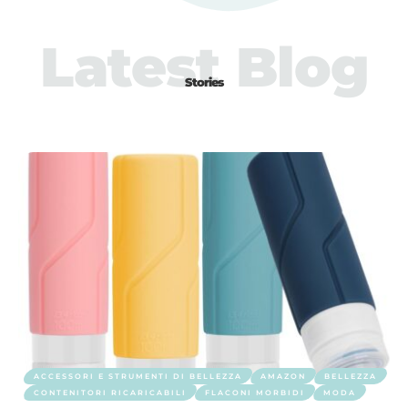
Latest Blog
Stories
ACCESSORI E STRUMENTI DI BELLEZZA
AMAZON
BELLEZZA
CONTENITORI RICARICABILI
FLACONI MORBIDI
MODA