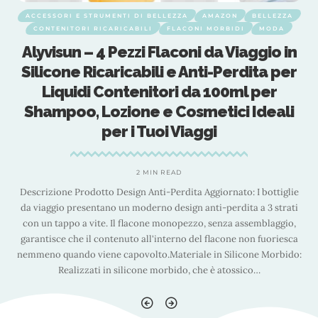
ACCESSORI E STRUMENTI DI BELLEZZA
AMAZON
BELLEZZA
CONTENITORI RICARICABILI
FLACONI MORBIDI
MODA
Alyvisun – 4 Pezzi Flaconi da Viaggio in
Silicone Ricaricabili e Anti-Perdita per
Liquidi Contenitori da 100ml per
Shampoo, Lozione e Cosmetici Ideali
per i Tuoi Viaggi
2 MIN READ
e
Descrizione Prodotto Design Anti-Perdita Aggiornato: I bottiglie
i
da viaggio presentano un moderno design anti-perdita a 3 strati
con un tappo a vite. Il flacone monopezzo, senza assemblaggio,
a
garantisce che il contenuto all'interno del flacone non fuoriesca
:
nemmeno quando viene capovolto.Materiale in Silicone Morbido:
Realizzati in silicone morbido, che è atossico
…