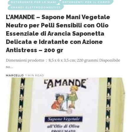
DETERGENTE PER LE MANI
DETERGENTI PER IL CORPO
GRANDI ELETTRODOMESTICI
L’AMANDE – Sapone Mani Vegetale
Neutro per Pelli Sensibili con Olio
Essenziale di Arancia Saponetta
Delicata e Idratante con Azione
Antistress – 200 gr
Dimensioni prodotto ‏ : ‎ 8,5 x 6 x 3,5 cm; 220 grammi Disponibile
su
…
MARCELLO
1 MIN READ