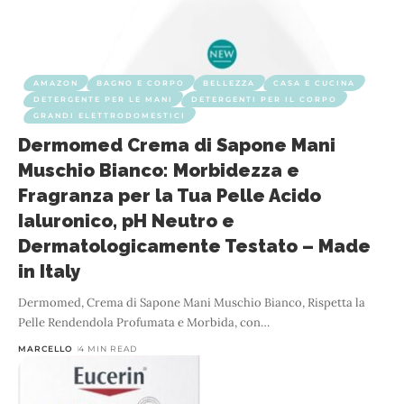
AMAZON
BAGNO E CORPO
BELLEZZA
CASA E CUCINA
DETERGENTE PER LE MANI
DETERGENTI PER IL CORPO
GRANDI ELETTRODOMESTICI
Dermomed Crema di Sapone Mani
Muschio Bianco: Morbidezza e
Fragranza per la Tua Pelle Acido
Ialuronico, pH Neutro e
Dermatologicamente Testato – Made
in Italy
Dermomed, Crema di Sapone Mani Muschio Bianco, Rispetta la
Pelle Rendendola Profumata e Morbida, con
…
MARCELLO
4 MIN READ