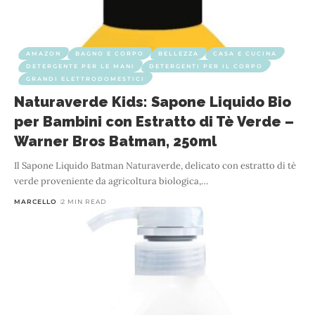
AMAZON
BAGNO E CORPO
BELLEZZA
CASA E CUCINA
DETERGENTE PER LE MANI
DETERGENTI PER IL CORPO
GRANDI ELETTRODOMESTICI
Naturaverde Kids: Sapone Liquido Bio
per Bambini con Estratto di Tè Verde –
Warner Bros Batman, 250ml
Il Sapone Liquido Batman Naturaverde, delicato con estratto di tè
verde proveniente da agricoltura biologica,
…
MARCELLO
2 MIN READ