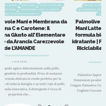
BAGNO E CORPO
BELLEZZA
CASA E CUCINA
DETERGENTE PER LE MANI
DETERGENTI PER IL CORPO
GRANDI ELETTRODOMESTICI
a
Palmolive Naturals Sapone Liquido
Mani Latte e Miele 300 ml x 12 | 96%
formula biodegradabile | Con latte
idratante | Formula delicata |Bottiglia
Riciclabile | Dermatologicamente
testato
1 MIN READ
Palmolive Sapone Liquido Mani Latte e Miele 300 ml x12.
Dimensioni prodotto ‏ : ‎ 9,4 x 4,8 x 14,5 cm; 4,14 kg Produttore ‏ : ‎
Colgate Palmolive Co ASIN ‏ : ‎ B0BM883M1K Paese di origine ‏ : ‎ Italia
Cogliete l'occasione di riconnettervi con la natura tutte
…