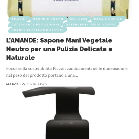
AMAZON
BAGNO E CORPO
BELLEZZA
CASA E CUCINA
DETERGENTE PER LE MANI
DETERGENTI PER IL CORPO
GRANDI ELETTRODOMESTICI
L’AMANDE: Sapone Mani Vegetale
Neutro per una Pulizia Delicata e
Naturale
Focus sulla sostenibilità Piccoli cambiamenti nelle dimensioni e
nel peso del prodotto portano a una
…
MARCELLO
2 MIN READ