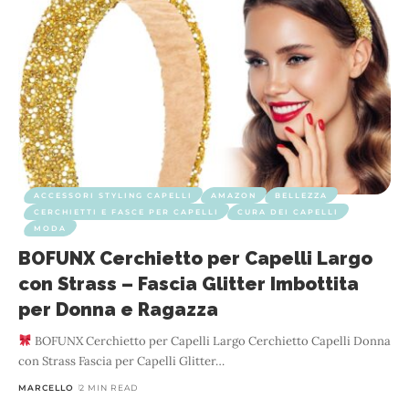
ACCESSORI STYLING CAPELLI
AMAZON
BELLEZZA
CERCHIETTI E FASCE PER CAPELLI
CURA DEI CAPELLI
MODA
BOFUNX Cerchietto per Capelli Largo
con Strass – Fascia Glitter Imbottita
per Donna e Ragazza
BOFUNX Cerchietto per Capelli Largo Cerchietto Capelli Donna
con Strass Fascia per Capelli Glitter
…
MARCELLO
2 MIN READ