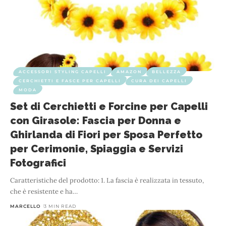
ACCESSORI STYLING CAPELLI
AMAZON
BELLEZZA
CERCHIETTI E FASCE PER CAPELLI
CURA DEI CAPELLI
MODA
Set di Cerchietti e Forcine per Capelli
con Girasole: Fascia per Donna e
Ghirlanda di Fiori per Sposa Perfetto
per Cerimonie, Spiaggia e Servizi
Fotografici
Caratteristiche del prodotto: 1. La fascia è realizzata in tessuto,
che è resistente e ha
…
MARCELLO
3 MIN READ