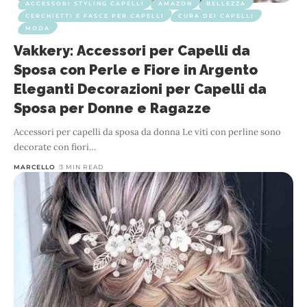
ACCESSORI STYLING CAPELLI
AMAZON
BELLEZZA
CERCHIETTI E FASCE PER CAPELLI
CURA DEI CAPELLI
MODA
Vakkery: Accessori per Capelli da
Sposa con Perle e Fiore in Argento
Eleganti Decorazioni per Capelli da
Sposa per Donne e Ragazze
Accessori per capelli da sposa da donna Le viti con perline sono
decorate con fiori
…
MARCELLO
3 MIN READ