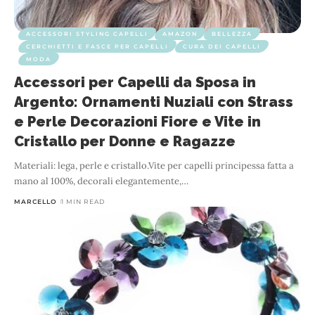
ACCESSORI STYLING CAPELLI
AMAZON
BELLEZZA
CERCHIETTI E FASCE PER CAPELLI
CURA DEI CAPELLI
MODA
Accessori per Capelli da Sposa in
Argento: Ornamenti Nuziali con Strass
e Perle Decorazioni Fiore e Vite in
Cristallo per Donne e Ragazze
Materiali: lega, perle e cristallo.Vite per capelli principessa fatta a
mano al 100%, decorali elegantemente,
…
MARCELLO
1 MIN READ