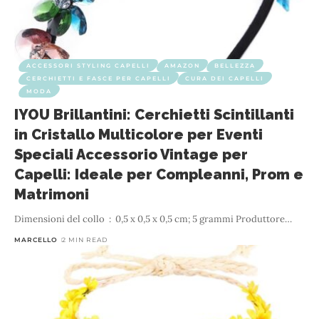
ACCESSORI STYLING CAPELLI
AMAZON
BELLEZZA
CERCHIETTI E FASCE PER CAPELLI
CURA DEI CAPELLI
MODA
IYOU Brillantini: Cerchietti Scintillanti
in Cristallo Multicolore per Eventi
Speciali Accessorio Vintage per
Capelli: Ideale per Compleanni, Prom e
Matrimoni
Dimensioni del collo ‏ : ‎ 0,5 x 0,5 x 0,5 cm; 5 grammi Produttore
…
MARCELLO
2 MIN READ