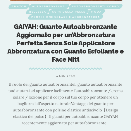
AMAZON
AUTOABBRONZANTI
AUTOABBRONZANTI CORPO
BELLEZZA
CURA DELLA PELLE
MODA
PROTEZIONE SOLARE E ABBRONZATURA
GAIYAH: Guanto Autoabbronzante
Aggiornato per un’Abbronzatura
Perfetta Senza Sole Applicatore
e
Abbronzatura con Guanto Esfoliante e
Face Mitt
4 MIN READ
Il ruolo dei guanto autoabbronzanteIl guanto autoabbronzante
a
può aiutarti ad applicare facilmente l'autoabbronzante / crema
solare / lozione per il corpo sul tuo corpo per ottenere un
bagliore dall'aspetto naturale.Vantaggi dei guanto per
autoabbronzante con polsino elastico antiscivolo【Design
elastico del polso】 Il guanti per autoabbronzante GAIYAH
recentemente aggiornato per autoabbronzante
…