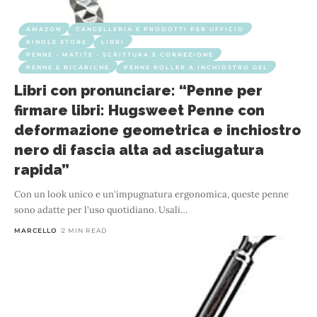
AMAZON
CANCELLERIA E PRODOTTI PER UFFICIO
KINDLE STORE
LIBRI
PENNE - MATITE - SCRITTURA E CORREZIONE
PENNE E RICARICHE
PENNE ROLLER A INCHIOSTRO GEL
Libri con pronunciare: “Penne per
firmare libri: Hugsweet Penne con
deformazione geometrica e inchiostro
nero di fascia alta ad asciugatura
rapida”
Con un look unico e un'impugnatura ergonomica, queste penne
sono adatte per l'uso quotidiano. Usali
…
MARCELLO
2 MIN READ