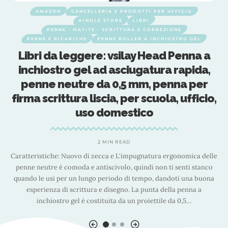
AMAZON
CANCELLERIA E PRODOTTI PER UFFICIO
KINDLE STORE
LIBRI
PENNE - MATITE - SCRITTURA E CORREZIONE
PENNE E RICARICHE
PENNE ROLLER A INCHIOSTRO GEL
Libri da leggere: vsilay Head Penna a
inchiostro gel ad asciugatura rapida,
penne neutre da 0,5 mm, penna per
firma scrittura liscia, per scuola, ufficio,
uso domestico
l
2 MIN READ
el
Caratteristiche: Nuovo di zecca e L'impugnatura ergonomica delle
penne neutre è comoda e antiscivolo, quindi non ti senti stanco
s
le
quando le usi per un lungo periodo di tempo, dandoti una buona
esperienza di scrittura e disegno. La punta della penna a
inchiostro gel è costituita da un proiettile da 0,5
…