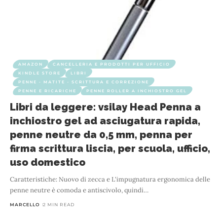
AMAZON
CANCELLERIA E PRODOTTI PER UFFICIO
KINDLE STORE
LIBRI
PENNE - MATITE - SCRITTURA E CORREZIONE
PENNE E RICARICHE
PENNE ROLLER A INCHIOSTRO GEL
Libri da leggere: vsilay Head Penna a
inchiostro gel ad asciugatura rapida,
penne neutre da 0,5 mm, penna per
firma scrittura liscia, per scuola, ufficio,
uso domestico
Caratteristiche: Nuovo di zecca e L'impugnatura ergonomica delle
penne neutre è comoda e antiscivolo, quindi
…
MARCELLO
2 MIN READ