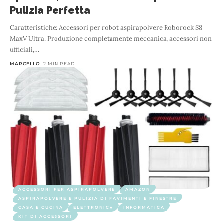
Pulizia Perfetta
Caratteristiche: Accessori per robot aspirapolvere Roborock S8
MaxV Ultra. Produzione completamente meccanica, accessori non
ufficiali,
…
MARCELLO
2 MIN READ
ACCESSORI PER ASPIRAPOLVERE
AMAZON
ASPIRAPOLVERE E PULIZIA DI PAVIMENTI E FINESTRE
CASA E CUCINA
ELETTRONICA
INFORMATICA
KIT DI ACCESSORI