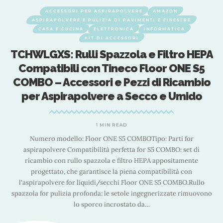
APOLVERE
AMAZON
ACCESSORI PER ASPI
DI PAVIMENTI E FINESTRE
ASPIRAPOLVERE E PULIZIA DI PA
ONICA
INFORMATICA
CASA E CUCINA
ELETTRONIC
CESSORI
KIT DI ACCESS
zzola e Filtro HEPA
roborock originali a
neco Floor ONE S5
salviette, filtro HE
 Pezzi di Ricambio
laterale Nero per robo
 a Secco e Umido
S7/S7 Max Ultra/S7 Ma
Ultra/S8/S8 +/S8
READ
 S5 COMBOTipo: Parti for
1 MIN READ
erfetta for S5 COMBO: set di
Descrizione prodotto Roborock Il pacch
e filtro HEPA appositamente
include: 2 panni per la pulizia, 2 filtri 
la piena compatibilità con
panno per la pulizia è realizzato in pol
cchi Floor ONE S5 COMBO.Rullo
polvere ultra fine che altrimenti p
 setole ingegnerizzate rimuovono
durante il normale aspirapolvere. 
rostato da
…