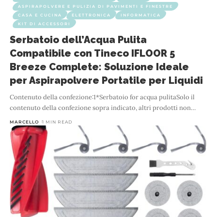
ASPIRAPOLVERE E PULIZIA DI PAVIMENTI E FINESTRE
CASA E CUCINA
ELETTRONICA
INFORMATICA
KIT DI ACCESSORI
Serbatoio dell’Acqua Pulita
Compatibile con Tineco IFLOOR 5
Breeze Complete: Soluzione Ideale
per Aspirapolvere Portatile per Liquidi
Contenuto della confezione:1*Serbatoio for acqua pulitaSolo il
contenuto della confezione sopra indicato, altri prodotti non
…
MARCELLO
1 MIN READ