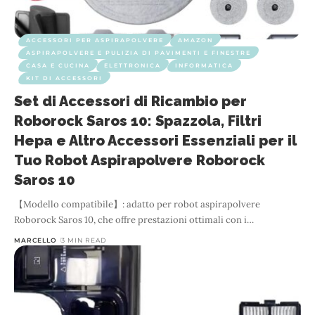
ACCESSORI PER ASPIRAPOLVERE
AMAZON
ASPIRAPOLVERE E PULIZIA DI PAVIMENTI E FINESTRE
CASA E CUCINA
ELETTRONICA
INFORMATICA
KIT DI ACCESSORI
Set di Accessori di Ricambio per
Roborock Saros 10: Spazzola, Filtri
Hepa e Altro Accessori Essenziali per il
Tuo Robot Aspirapolvere Roborock
Saros 10
【Modello compatibile】: adatto per robot aspirapolvere
Roborock Saros 10, che offre prestazioni ottimali con i
…
MARCELLO
3 MIN READ