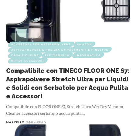
ACCESSORI PER ASPIRAPOLVERE
AMAZON
ASPIRAPOLVERE E PULIZIA DI PAVIMENTI E FINESTRE
CASA E CUCINA
ELETTRONICA
INFORMATICA
KIT DI ACCESSORI
Compatibile con TINECO FLOOR ONE S7:
Aspirapolvere Stretch Ultra per Liquidi
e Solidi con Serbatoio per Acqua Pulita
e Accessori
Compatibile con FLOOR ONE S7, Stretch Ultra Wet Dry Vacuum
Cleaner accessori serbatoio acqua pulita
…
MARCELLO
2 MIN READ