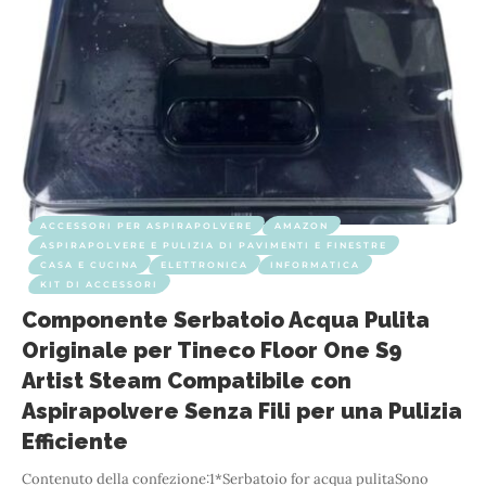
ACCESSORI PER ASPIRAPOLVERE
AMAZON
ASPIRAPOLVERE E PULIZIA DI PAVIMENTI E FINESTRE
CASA E CUCINA
ELETTRONICA
INFORMATICA
KIT DI ACCESSORI
Componente Serbatoio Acqua Pulita
Originale per Tineco Floor One S9
Artist Steam Compatibile con
Aspirapolvere Senza Fili per una Pulizia
Efficiente
Contenuto della confezione:1*Serbatoio for acqua pulitaSono