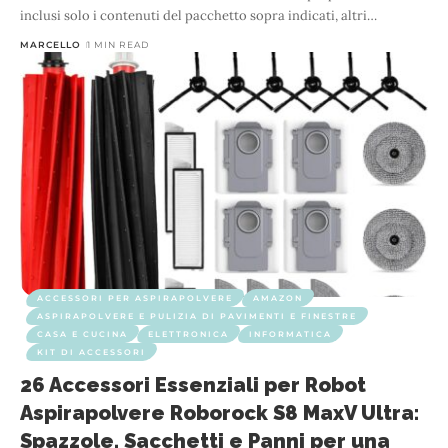
inclusi solo i contenuti del pacchetto sopra indicati, altri
…
MARCELLO
1 MIN READ
ACCESSORI PER ASPIRAPOLVERE
AMAZON
ASPIRAPOLVERE E PULIZIA DI PAVIMENTI E FINESTRE
CASA E CUCINA
ELETTRONICA
INFORMATICA
KIT DI ACCESSORI
26 Accessori Essenziali per Robot
Aspirapolvere Roborock S8 MaxV Ultra:
Spazzole, Sacchetti e Panni per una