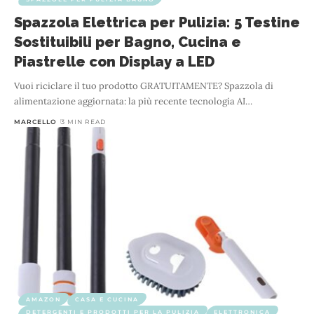
Spazzola Elettrica per Pulizia: 5 Testine
Sostituibili per Bagno, Cucina e
Piastrelle con Display a LED
Vuoi riciclare il tuo prodotto GRATUITAMENTE? Spazzola di
alimentazione aggiornata: la più recente tecnologia AI
…
MARCELLO
3 MIN READ
AMAZON
CASA E CUCINA
DETERGENTI E PRODOTTI PER LA PULIZIA
ELETTRONICA