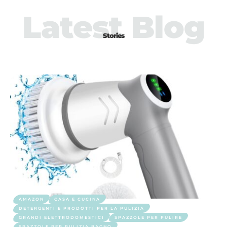
Latest Blog
Stories
AMAZON
CASA E CUCINA
DETERGENTI E PRODOTTI PER LA PULIZIA
GRANDI ELETTRODOMESTICI
SPAZZOLE PER PULIRE
SPAZZOLE PER PULIZIA BAGNO