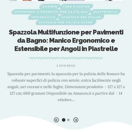
AMAZON
CASA E CUCINA
DETERGENTI E PRODOTTI PER LA PULIZIA
ELETTRONICA
INFORMATICA
SPAZZOLE PER PULIRE
SPAZZOLE PER PULIZIA BAGNO
e
Spazzola Multifunzione per Pavimenti
da Bagno: Manico Ergonomico e
Estensibile per Angoli in Piastrelle
2 MIN READ
Spazzola per pavimenti: la spazzola per la pulizia delle fessure ha
a
robuste superfici di pulizia con setole, entra facilmente negli
a
angoli, nei recessi e nelle fughe. Dimensioni prodotto ‏ : ‎ 127 x 127 x
o
127 cm; 660 grammi Disponibile su Amazon.it a partire dal ‏ : ‎ 14
a
ottobre
…