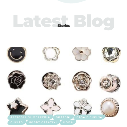
Latest Blog
Stories
ARTICOLI DI MERCERIA
BOTTONI
CASA E CUCINA
CUCITO
HOBBY CREATIVI
MODA