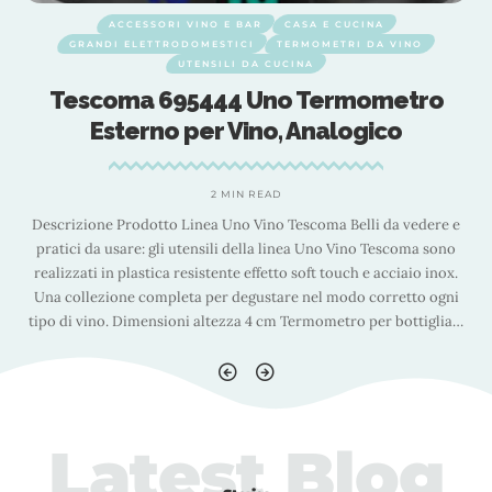
ACCESSORI VINO E BAR
CASA E CUCINA
GRANDI ELETTRODOMESTICI
TERMOMETRI DA VINO
UTENSILI DA CUCINA
Tescoma 695444 Uno Termometro
Esterno per Vino, Analogico
2 MIN READ
e
Descrizione Prodotto Linea Uno Vino Tescoma Belli da vedere e
pratici da usare: gli utensili della linea Uno Vino Tescoma sono
realizzati in plastica resistente effetto soft touch e acciaio inox.
Una collezione completa per degustare nel modo corretto ogni
…
tipo di vino. Dimensioni altezza 4 cm Termometro per bottiglia
…
Latest Blog