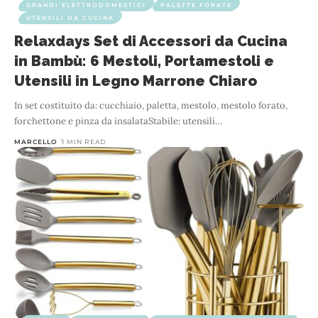
GRANDI ELETTRODOMESTICI
PALETTE FORATE
UTENSILI DA CUCINA
Relaxdays Set di Accessori da Cucina
in Bambù: 6 Mestoli, Portamestoli e
Utensili in Legno Marrone Chiaro
In set costituito da: cucchiaio, paletta, mestolo, mestolo forato,
forchettone e pinza da insalataStabile: utensili
…
MARCELLO
1 MIN READ