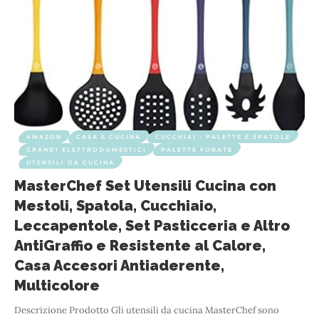
AMAZON
CASA E CUCINA
CUCCHIAI - PALETTE E SPATOLE
GRANDI ELETTRODOMESTICI
PALETTE FORATE
UTENSILI DA CUCINA
MasterChef Set Utensili Cucina con
Mestoli, Spatola, Cucchiaio,
Leccapentole, Set Pasticceria e Altro
AntiGraffio e Resistente al Calore,
Casa Accesori Antiaderente,
Multicolore
Descrizione Prodotto Gli utensili da cucina MasterChef sono