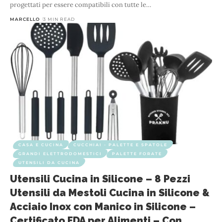
progettati per essere compatibili con tutte le
…
MARCELLO
3 MIN READ
CASA E CUCINA
CUCCHIAI - PALETTE E SPATOLE
GRANDI ELETTRODOMESTICI
PALETTE FORATE
UTENSILI DA CUCINA
Utensili Cucina in Silicone – 8 Pezzi
Utensili da Mestoli Cucina in Silicone &
Acciaio Inox con Manico in Silicone –
Certificato FDA per Alimenti – Con