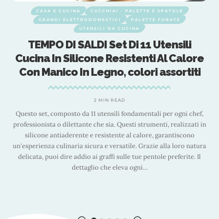
CINA
CUCCHIAI - PALETTE E SPATOLE
CASA E CUCINA
LETTRODOMESTICI
PALETTE FORATE
GRANDI ELETT
UTENSILI DA CUCINA
U
 SALDI Set Di 11 Utensili
Utensili Cuci
ilicone Resistenti Al Calore
Utensili da Me
 In Legno, colori assortiti
Acciaio Inox 
Certificato
Supporto e 
2 MIN READ
to da 11 utensili fondamentali per ogni chef,
lettante che sia. Questi strumenti, realizzati in
erente e resistente al calore, garantiscono
aria sicura e versatile. Grazie alla loro natura
Descrizione prodotto Rec
e addio ai graffi sulle tue pentole preferite. Il
su 5 stelle 828 4,6 su 5 s
dettaglio che eleva ogni
…
di utensili in silicone
pinza, frusta, spatol
cucchiai