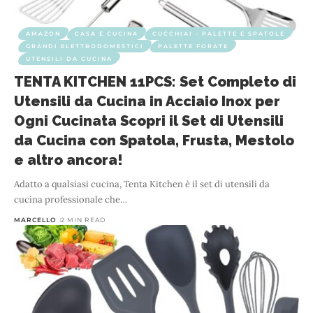
AMAZON
CASA E CUCINA
CUCCHIAI - PALETTE E SPATOLE
GRANDI ELETTRODOMESTICI
PALETTE FORATE
UTENSILI DA CUCINA
TENTA KITCHEN 11PCS: Set Completo di
Utensili da Cucina in Acciaio Inox per
Ogni Cucinata Scopri il Set di Utensili
da Cucina con Spatola, Frusta, Mestolo
e altro ancora!
Adatto a qualsiasi cucina, Tenta Kitchen è il set di utensili da
cucina professionale che
…
MARCELLO
2 MIN READ