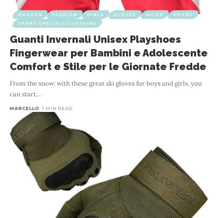
AMAZON
FASHION
GIRLS
GLOVES
MODA
SKIING
SPORT SPECIFIC CLOTHING
Guanti Invernali Unisex Playshoes
Fingerwear per Bambini e Adolescente
Comfort e Stile per le Giornate Fredde
From the snow: with these great ski gloves for boys and girls, you
can start
…
MARCELLO
1 MIN READ