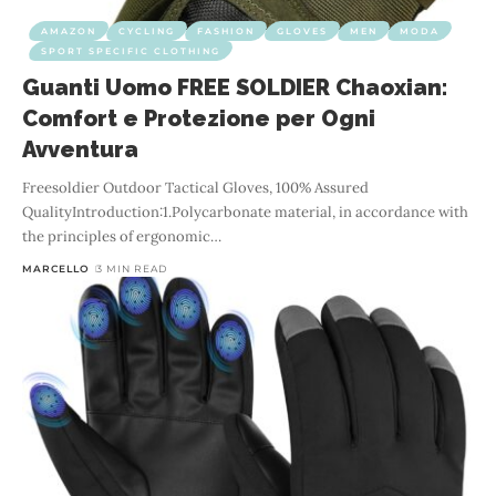
AMAZON
CYCLING
FASHION
GLOVES
MEN
MODA
SPORT SPECIFIC CLOTHING
Guanti Uomo FREE SOLDIER Chaoxian:
Comfort e Protezione per Ogni
Avventura
Freesoldier Outdoor Tactical Gloves, 100% Assured
QualityIntroduction:1.Polycarbonate material, in accordance with
the principles of ergonomic
…
MARCELLO
3 MIN READ