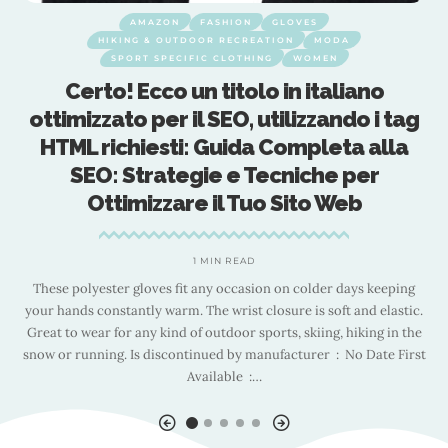
AMAZON
FASHION
GLOVES
HIKING & OUTDOOR RECREATION
MODA
SPORT SPECIFIC CLOTHING
WOMEN
Certo! Ecco un titolo in italiano
ottimizzato per il SEO, utilizzando i tag
HTML richiesti: Guida Completa alla
SEO: Strategie e Tecniche per
N
Ottimizzare il Tuo Sito Web
1 MIN READ
These polyester gloves fit any occasion on colder days keeping
your hands constantly warm. The wrist closure is soft and elastic.
Great to wear for any kind of outdoor sports, skiing, hiking in the
snow or running. Is discontinued by manufacturer ‏ : ‎ No Date First
Available ‏ :
…