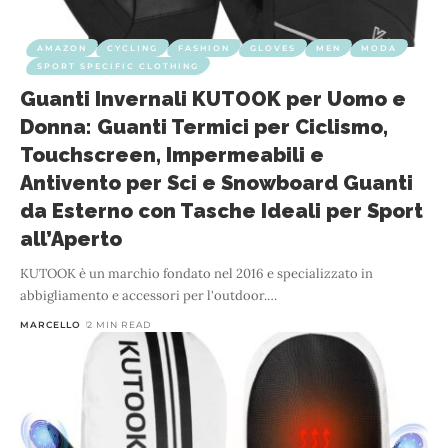
AMAZON
CYCLING
FASHION
GLOVES
MEN
MODA
SPORT SPECIFIC CLOTHING
Guanti Invernali KUTOOK per Uomo e
Donna: Guanti Termici per Ciclismo,
Touchscreen, Impermeabili e
Antivento per Sci e Snowboard Guanti
da Esterno con Tasche Ideali per Sport
all’Aperto
KUTOOK è un marchio fondato nel 2016 e specializzato in
abbigliamento e accessori per l'outdoor.
…
MARCELLO
2 MIN READ