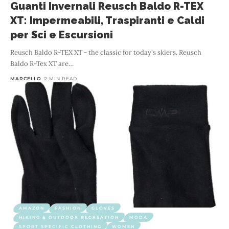
Guanti Invernali Reusch Baldo R-TEX
XT: Impermeabili, Traspiranti e Caldi
per Sci e Escursioni
Reusch Baldo R-TEX XT - the classic for today's skiers. Reusch
Baldo R-Tex XT are
…
MARCELLO
2 MIN READ
AMAZON
FASHION
GLOVES
HIKING & OUTDOOR RECREATION
MODA
SPORT SPECIFIC CLOTHING
WOMEN