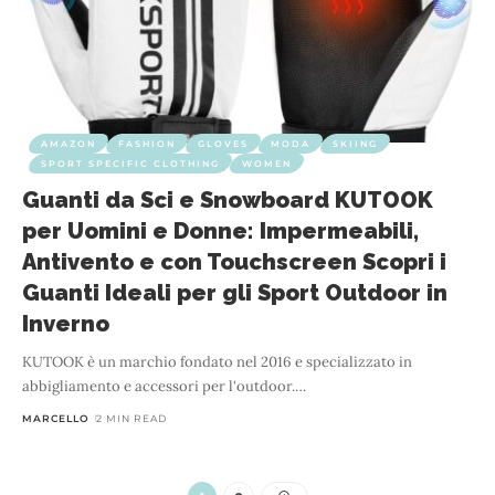
AMAZON
FASHION
GLOVES
MODA
SKIING
SPORT SPECIFIC CLOTHING
WOMEN
Guanti da Sci e Snowboard KUTOOK
per Uomini e Donne: Impermeabili,
Antivento e con Touchscreen Scopri i
Guanti Ideali per gli Sport Outdoor in
Inverno
KUTOOK è un marchio fondato nel 2016 e specializzato in
abbigliamento e accessori per l'outdoor.
…
MARCELLO
2 MIN READ