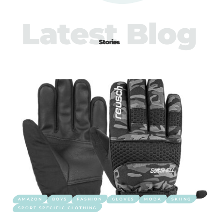
Latest Blog
Stories
AMAZON
BOYS
FASHION
GLOVES
MODA
SKIING
SPORT SPECIFIC CLOTHING