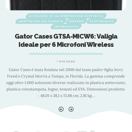
ACCESSORI DI ALIMENTAZIONE ELETTRICA
ADATTATORI DA VIAGGIO
AMAZON
ELETTRONICA
INFORMATICA
Gator Cases GTSA-MICW6: Valigia
Ideale per 6 Microfoni Wireless
1 MIN READ
Gator Cases è stata fondata nel 2000 dal team padre-figlia Jerry
e
Freed e Crystal Morris a Tampa, in Florida. La gamma comprende
o,
oggi oltre 1.000 soluzioni diverse realizzate in plastica sottovuoto,
 ‏
plastica rotostampata, legno, tessuti ed EVA. Dimensioni prodotto ‏
: ‎ 48,01 x 38,1 x 15,88 cm; 2,81 kg
…