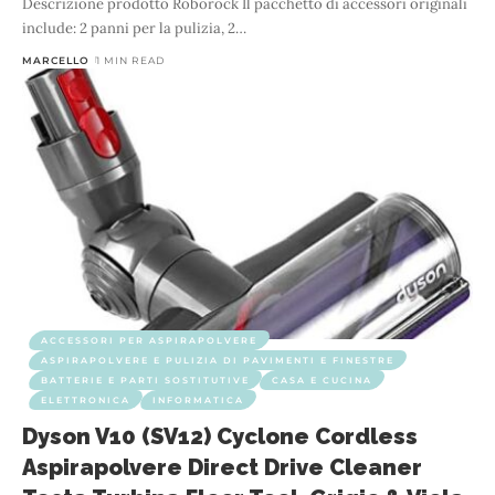
Descrizione prodotto Roborock Il pacchetto di accessori originali
indica un pavimento sporco,
…
include: 2 panni per la pulizia, 2
…
MARCELLO
1 MIN READ
ACCESSORI PER ASPIRAPOLVERE
ASPIRAPOLVERE E PULIZIA DI PAVIMENTI E FINESTRE
BATTERIE E PARTI SOSTITUTIVE
CASA E CUCINA
ELETTRONICA
INFORMATICA
Dyson V10 (SV12) Cyclone Cordless
Aspirapolvere Direct Drive Cleaner