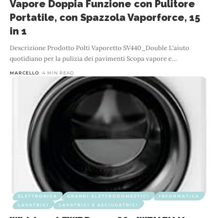
Vapore Doppia Funzione con Pulitore
Portatile, con Spazzola Vaporforce, 15
in 1
Descrizione Prodotto Polti Vaporetto SV440_Double L'aiuto
quotidiano per la pulizia dei pavimenti Scopa vapore e
…
MARCELLO
4 MIN READ
ELETTRONICA
GRANDI ELETTRODOMESTICI
INFORMATICA
LAVATRICI
LAVATRICI E ASCIUGATRICI