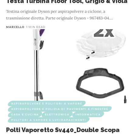
Testa Turbina Floor Tool, Grigio & Viola
Testina originale Dyson per aspirapolvere a ciclone, a
trasmissione diretta. Parte originale Dyson - 967483-04.
…
MARCELLO
1 MIN READ
ASPIRAPOLVERE E PULITORI A VAPORE
ASPIRAPOLVERE E PULIZIA DI PAVIMENTI E FINESTRE
CASA E CUCINA
ELETTRONICA
INFORMATICA
PULITORI A VAPORE E LUCIDAPAVIMENTI
Polti Vaporetto Sv440_Double Scopa