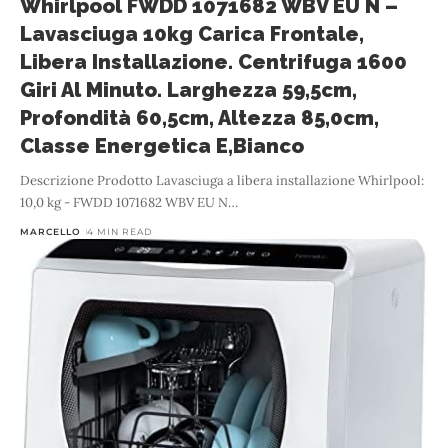
Whirlpool FWDD 1071682 WBV EU N –
Lavasciuga 10kg Carica Frontale,
Libera Installazione. Centrifuga 1600
Giri Al Minuto. Larghezza 59,5cm,
Profondità 60,5cm, Altezza 85,0cm,
Classe Energetica E,Bianco
Descrizione Prodotto Lavasciuga a libera installazione Whirlpool:
10,0 kg - FWDD 1071682 WBV EU N
…
MARCELLO
4 MIN READ