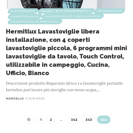
ELETTRONICA
GRANDI ELETTRODOMESTICI
INFORMATICA
LAVASTOVIGLIE
LAVASTOVIGLIE E SCOLAPIATTI
LAVASTOVIGLIE PORTATILI
Hermitlux Lavastoviglie libera
installazione, con 4 coperti
lavastoviglie piccola, 6 programmi mini
lavastoviglie da tavolo, Touch Control,
utilizzabile in campeggio, Cucina,
Ufficio, Bianco
Descrizione prodotto Risparmio idrico La lavastoviglie portatile
hermilux può lavare più stoviglie con meno acqua,
…
MARCELLO
5 MIN READ
1
2
…
342
343
344