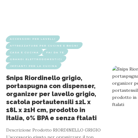
ACCESSORI PER LAVELLI
ATTREZZATURE PER CUCINE E BAGNI
CASA E CUCINA
FAI DA TE
GRANDI ELETTRODOMESTICI
IMPIANTI PER LA CUCINA
Snips Riordinello grigio,
portaspugna con dispenser,
organizer per lavello grigio,
scatola portautensili 12L x
18L x 21H cm, prodotto in
Italia, 0% BPA e senza ftalati
Descrizione Prodotto RIORDINELLO GRIGIO
L'accessorio giusto per organizzare il top