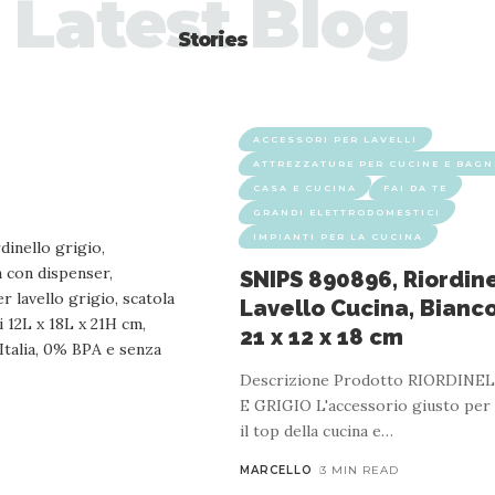
Latest Blog
Stories
ACCESSORI PER LAVELLI
ATTREZZATURE PER CUCINE E BAGN
CASA E CUCINA
FAI DA TE
GRANDI ELETTRODOMESTICI
IMPIANTI PER LA CUCINA
SNIPS 890896, Riordin
Lavello Cucina, Bianco
21 x 12 x 18 cm
Descrizione Prodotto RIORDINE
E GRIGIO L'accessorio giusto per
il top della cucina e
…
MARCELLO
3 MIN READ