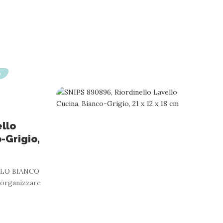
I
ello
-Grigio,
LLO BIANCO
 organizzare