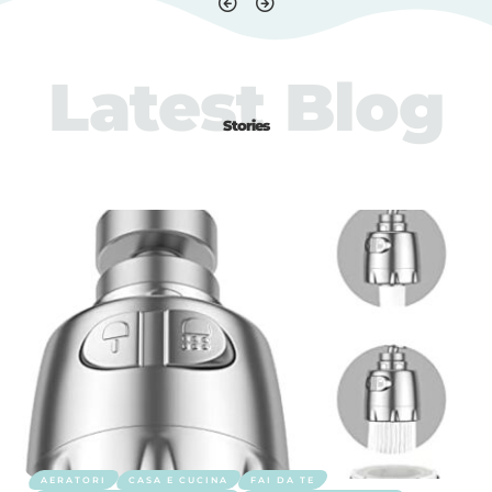
Latest Blog
Stories
AERATORI
CASA E CUCINA
FAI DA TE