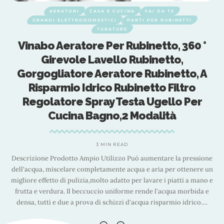
AERATORI
CASA E CUCINA
FAI DA TE
GRANDI ELETTRODOMESTICI
PARTI PER RUBINETTI
TUBATURE
Vinabo Aeratore Per Rubinetto, 360 °
Girevole Lavello Rubinetto,
Gorgogliatore Aeratore Rubinetto, A
Risparmio Idrico Rubinetto Filtro
Regolatore Spray Testa Ugello Per
Cucina Bagno,2 Modalità
3 MIN READ
ne
Descrizione Prodotto Ampio Utilizzo Può aumentare la pressione
D
un
dell'acqua, miscelare completamente acqua e aria per ottenere un
d
 e
migliore effetto di pulizia,molto adatto per lavare i piatti a mano e
m
frutta e verdura. Il beccuccio uniforme rende l'acqua morbida e
densa, tutti e due a prova di schizzi d'acqua risparmio idrico.
…