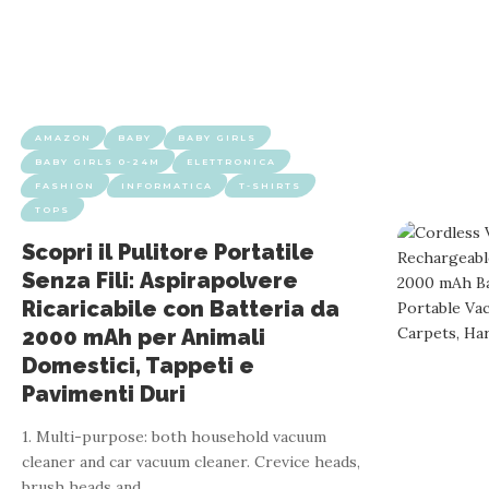
AMAZON
BABY
BABY GIRLS
BABY GIRLS 0-24M
ELETTRONICA
FASHION
INFORMATICA
T-SHIRTS
TOPS
Scopri il Pulitore Portatile
Senza Fili: Aspirapolvere
Ricaricabile con Batteria da
2000 mAh per Animali
Domestici, Tappeti e
Pavimenti Duri
1. Multi-purpose: both household vacuum
cleaner and car vacuum cleaner. Crevice heads,
brush heads and
…