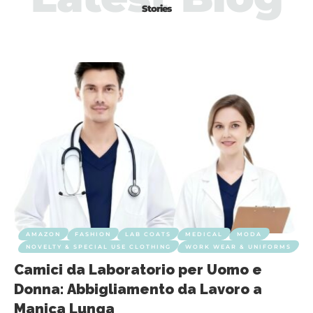
Stories
AMAZON
FASHION
LAB COATS
MEDICAL
MODA
NOVELTY & SPECIAL USE CLOTHING
WORK WEAR & UNIFORMS
Camici da Laboratorio per Uomo e
Donna: Abbigliamento da Lavoro a
Manica Lunga