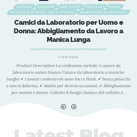
AMAZON
FASHION
LAB COATS
MEDICAL
MODA
NOVELTY & SPECIAL USE CLOTHING
WORK WEAR & UNIFORMS
Camici da Laboratorio per Uomo e
Donna: Abbigliamento da Lavoro a
Manica Lunga
2 MIN READ
Product Description La confezione include: 1 camice da
laboratorio unisex bianco Camice da laboratorio a maniche
hi
lunghe ✔ I tessuti confortevoli sono lisci e fluidi. ✔ Senza pelucchi
l
to
e non si deforma. ✔ Adatto per diverse occasioni. ✔ Abbigliamento
e
per uomini e donne. Colletto Il design classico del colletto è
…
Latest Blog