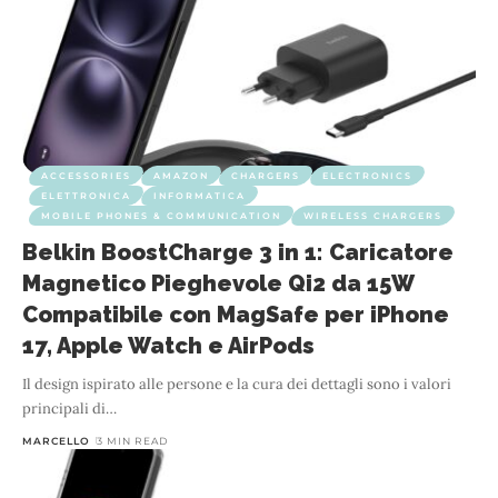
ACCESSORIES
AMAZON
CHARGERS
ELECTRONICS
ELETTRONICA
INFORMATICA
MOBILE PHONES & COMMUNICATION
WIRELESS CHARGERS
Belkin BoostCharge 3 in 1: Caricatore
Magnetico Pieghevole Qi2 da 15W
Compatibile con MagSafe per iPhone
17, Apple Watch e AirPods
Il design ispirato alle persone e la cura dei dettagli sono i valori
principali di
…
MARCELLO
3 MIN READ