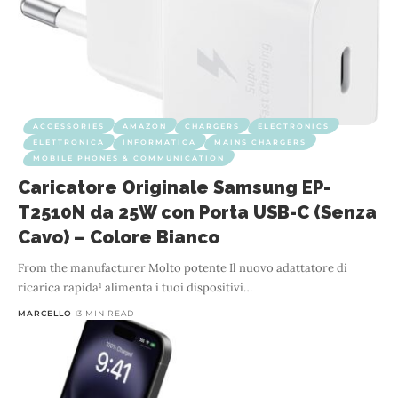
ACCESSORIES
AMAZON
CHARGERS
ELECTRONICS
ELETTRONICA
INFORMATICA
MAINS CHARGERS
MOBILE PHONES & COMMUNICATION
Caricatore Originale Samsung EP-
T2510N da 25W con Porta USB-C (Senza
Cavo) – Colore Bianco
From the manufacturer Molto potente Il nuovo adattatore di
ricarica rapida¹ alimenta i tuoi dispositivi
…
MARCELLO
3 MIN READ