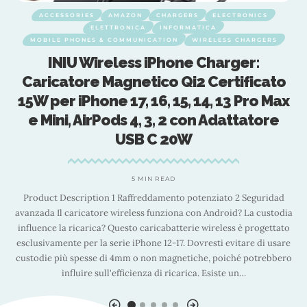
ACCESSORIES
AMAZON
CHARGERS
ELECTRONICS
ELETTRONICA
INFORMATICA
MOBILE PHONES & COMMUNICATION
WIRELESS CHARGERS
INIU Wireless iPhone Charger:
Caricatore Magnetico Qi2 Certificato
15W per iPhone 17, 16, 15, 14, 13 Pro Max
e Mini, AirPods 4, 3, 2 con Adattatore
USB C 20W
5 MIN READ
l
Product Description 1 Raffreddamento potenziato 2 Seguridad
n
avanzada Il caricatore wireless funziona con Android? La custodia
e
u
influence la ricarica? Questo caricabatterie wireless è progettato
esclusivamente per la serie iPhone 12-17. Dovresti evitare di usare
custodie più spesse di 4mm o non magnetiche, poiché potrebbero
influire sull'efficienza di ricarica. Esiste un
…