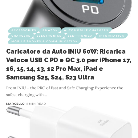
ACCESSORIES
AMAZON
AUTOMOBILE CHARGERS
CHARGERS
ELECTRONICS
ELETTRONICA
INFORMATICA
MOBILE PHONES & COMMUNICATION
Caricatore da Auto INIU 60W: Ricarica
Veloce USB C PD e QC 3.0 per iPhone 17,
16, 15, 14, 13, 12 Pro Max, iPad e
Samsung S25, S24, S23 Ultra
From INIU – the PRO of Fast and Safe Charging: Experience the
safest charging with
…
MARCELLO
1 MIN READ