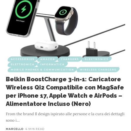
ACCESSORIES
AMAZON
CHARGERS
ELECTRONICS
ELETTRONICA
INFORMATICA
MOBILE PHONES & COMMUNICATION
WIRELESS CHARGERS
Belkin BoostCharge 3-in-1: Caricatore
Wireless Qi2 Compatibile con MagSafe
per iPhone 17, Apple Watch e AirPods –
Alimentatore Incluso (Nero)
From the brand Il design ispirato alle persone e la cura dei dettagli
sono i
…
MARCELLO
4 MIN READ