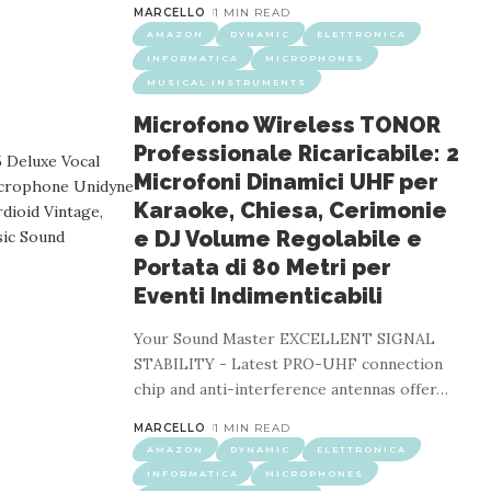
MARCELLO
1 MIN READ
AMAZON
DYNAMIC
ELETTRONICA
INFORMATICA
MICROPHONES
MUSICAL INSTRUMENTS
Microfono Wireless TONOR
Professionale Ricaricabile: 2
Microfoni Dinamici UHF per
Karaoke, Chiesa, Cerimonie
e DJ Volume Regolabile e
Portata di 80 Metri per
ONICA
INFORMATICA
MICROPHONES
MUSICAL INSTRU
Eventi Indimenticabili
ionale: Sistema a Doppio Microfono per Kar
Matrimoni
Your Sound Master EXCELLENT SIGNAL
STABILITY - Latest PRO-UHF connection
chip and anti-interference antennas offer
…
3 MIN READ
MARCELLO
1 MIN READ
perto di ingegneria audio e offre soluzioni per gli appassionati 
AMAZON
DYNAMIC
ELETTRONICA
ua voce in modo preciso e completo senza fastidiosi rumori estranei.
INFORMATICA
MICROPHONES