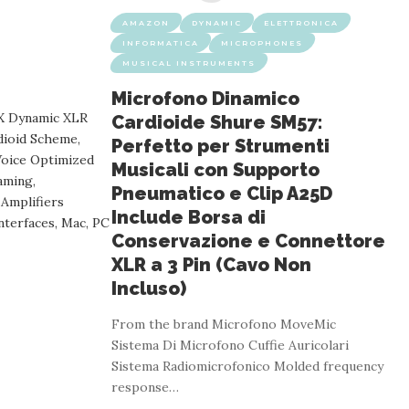
AMAZON
DYNAMIC
ELETTRONICA
INFORMATICA
MICROPHONES
MUSICAL INSTRUMENTS
Microfono Dinamico
Cardioide Shure SM57:
Perfetto per Strumenti
Musicali con Supporto
Pneumatico e Clip A25D
Include Borsa di
Conservazione e Connettore
XLR a 3 Pin (Cavo Non
Incluso)
From the brand Microfono MoveMic
Sistema Di Microfono Cuffie Auricolari
Sistema Radiomicrofonico Molded frequency
response
…