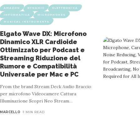
AMAZON
DYNAMIC
ELETTRONICA
INFORMATICA
MICROPHONES
MUSICAL INSTRUMENTS
Elgato Wave DX: Microfono
Dinamico XLR Cardioide
Ottimizzato per Podcast e
Streaming Riduzione del
Rumore e Compatibilità
Universale per Mac e PC
From the brand Stream Deck Audio Braccio
per microfono Videocamere Cattura
Illuminazione Scopri Neo Stream
…
MARCELLO
1 MIN READ