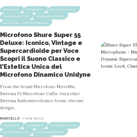
AMAZON
DYNAMIC
ELETTRONICA
INFORMATICA
MICROPHONES
MUSICAL INSTRUMENTS
Microfono Shure Super 55
Deluxe: Iconico, Vintage e
Supercardioide per Voce
Scopri il Suono Classico e
l’Estetica Unica del
Microfono Dinamico Unidyne
AMAZON
DYNAMIC
ELETTR
TONOR Microfono Wireless UHF Profess
From the brand Microfono MoveMic
Sistema Di Microfono Cuffie Auricolari
Sistema Radiomicrofonico Iconic chrome
design
…
MARCELLO
1 MIN READ
From the brand Microfono Tonor Your Sound Master Tonor è un es
AMAZON
DYNAMIC
ELETTRONICA
chiaro: L'obiettivo è registrare e trasmettere la t
INFORMATICA
MICROPHONES