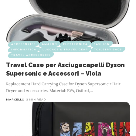
ACCESSORIES
AMAZON
ELETTRONICA
FASHION
INFORMATICA
LUGGAGE & TRAVEL GEAR
TOILETRY BAGS
TRAVEL ACCESSORIES
Travel Case per Asciugacapelli Dyson
Supersonic e Accessori – Viola
Replacement Hard Carrying Case for Dyson Supersonic r Hair
Dryer and Accessories. Material: EVA, Oxford,
…
MARCELLO
2 MIN READ