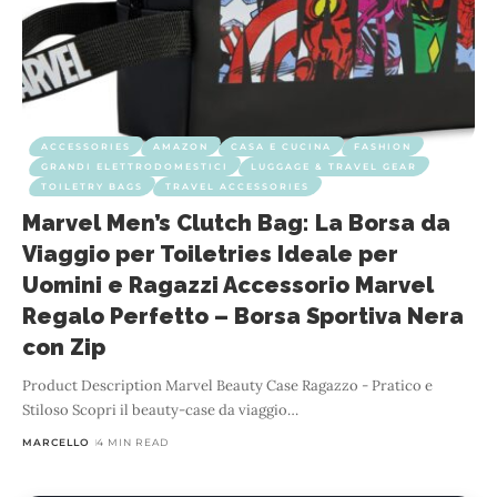
ACCESSORIES
AMAZON
CASA E CUCINA
FASHION
GRANDI ELETTRODOMESTICI
LUGGAGE & TRAVEL GEAR
TOILETRY BAGS
TRAVEL ACCESSORIES
Marvel Men’s Clutch Bag: La Borsa da
Viaggio per Toiletries Ideale per
Uomini e Ragazzi Accessorio Marvel
Regalo Perfetto – Borsa Sportiva Nera
con Zip
Product Description Marvel Beauty Case Ragazzo - Pratico e
Stiloso Scopri il beauty-case da viaggio
…
MARCELLO
4 MIN READ