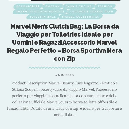
ACCESSORIES
AMAZON
CASA E CUCINA
FASHION
GRANDI ELETTRODOMESTICI
LUGGAGE & TRAVEL GEAR
TOILETRY BAGS
TRAVEL ACCESSORIES
n
Marvel Men’s Clutch Bag: La Borsa da
Viaggio per Toiletries Ideale per
Uomini e Ragazzi Accessorio Marvel
Regalo Perfetto – Borsa Sportiva Nera
con Zip
4 MIN READ
Product Description Marvel Beauty Case Ragazzo - Pratico e
Stiloso Scopri il beauty-case da viaggio Marvel, l'accessorio
perfetto per viaggio e casa. Realizzato con cura e parte della
collezione ufficiale Marvel, questa borsa toilette offre stile e
ir
funzionalità. Dotato di una tasca con zip, è ideale per trasportare
ap
articoli da
…