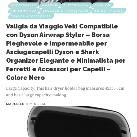
ACCESSORIES
AMAZON
ELETTRONICA
FASHION
INFORMATICA
LUGGAGE & TRAVEL GEAR
TOILETRY BAGS
TRAVEL ACCESSORIES
Valigia da Viaggio Veki Compatibile
con Dyson Airwrap Styler – Borsa
Pieghevole e Impermeabile per
Asciugacapelli Dyson e Shark
Organizer Elegante e Minimalista per
Ferretti e Accessori per Capelli –
Colore Nero
Large Capacity: This hair dryer holder bag measures 45x33.5cm
and has a large capacity, making
…
MARCELLO
4 MIN READ