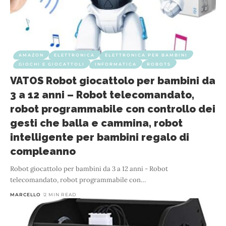
AMAZON
ELETTRONICA
ELETTRONICA PER BAMBINI
GIOCHI E GIOCATTOLI
INFORMATICA
ROBOTS
VATOS Robot giocattolo per bambini da
3 a 12 anni – Robot telecomandato,
robot programmabile con controllo dei
gesti che balla e cammina, robot
intelligente per bambini regalo di
compleanno
Robot giocattolo per bambini da 3 a 12 anni - Robot
telecomandato, robot programmabile con
…
MARCELLO
2 MIN READ