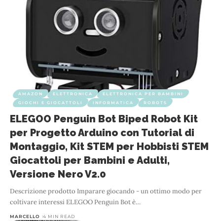
AMAZON
ELETTRONICA
ELETTRONICA PER BAMBINI
GIOCHI E GIOCATTOLI
INFORMATICA
ROBOTS
ELEGOO Penguin Bot Biped Robot Kit
per Progetto Arduino con Tutorial di
Montaggio, Kit STEM per Hobbisti STEM
Giocattoli per Bambini e Adulti,
Versione Nero V2.0
Descrizione prodotto Imparare giocando - un ottimo modo per
coltivare interessi ELEGOO Penguin Bot è
…
MARCELLO
4 MIN READ