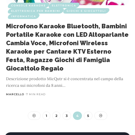
CONSOLE KARAOKE
ELETTRONICA
ELETTRONICA PER BAMBINI
GIOCHI E GIOCATTOLI
INFORMATICA
Microfono Karaoke Bluetooth, Bambini
Portatile Karaoke con LED Altoparlante
Cambia Voce, Microfoni Wireless
Karaoke per Cantare KTV Esterno
Festa, Ragazze Giochi di Famiglia
Giocattolo Regalo
Descrizione prodotto MicQutr si è concentrata nel campo della
ricerca sui microfoni da 8 anni
…
MARCELLO
7 MIN READ
1
2
3
4
5