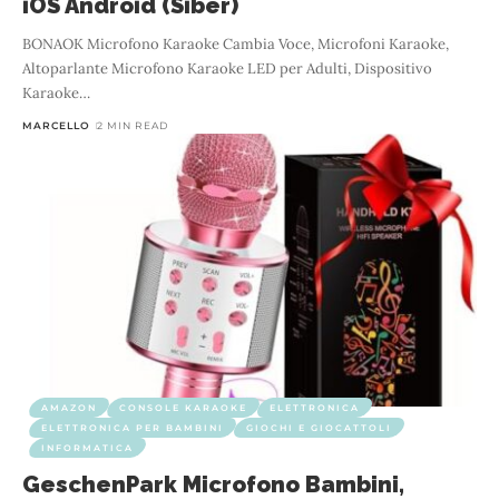
iOS Android (Siber)
BONAOK Microfono Karaoke Cambia Voce, Microfoni Karaoke,
Altoparlante Microfono Karaoke LED per Adulti, Dispositivo
Karaoke
…
MARCELLO
2 MIN READ
AMAZON
CONSOLE KARAOKE
ELETTRONICA
ELETTRONICA PER BAMBINI
GIOCHI E GIOCATTOLI
INFORMATICA
GeschenPark Microfono Bambini,