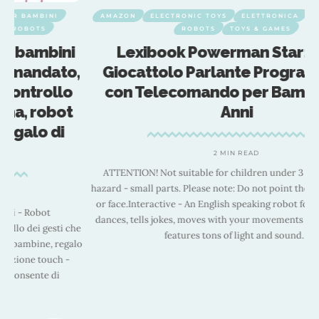
AMAZON
ELECTRONIC TOYS
ELETTRONICA
INFORMATICA
ROBOTS
TOYS & GAMES
Lexibook Powerman Star: Robot
,
Giocattolo Parlante Programmabile
con Telecomando per Bambini dai 4
Anni
2 MIN READ
ATTENTION! Not suitable for children under 3 years. Choking
hazard - small parts. Please note: Do not point the discs at the eyes
or face.Interactive - An English speaking robot for kids that talks,
D
dances, tells jokes, moves with your movements plays music, and
e
features tons of light and sound
…
lo