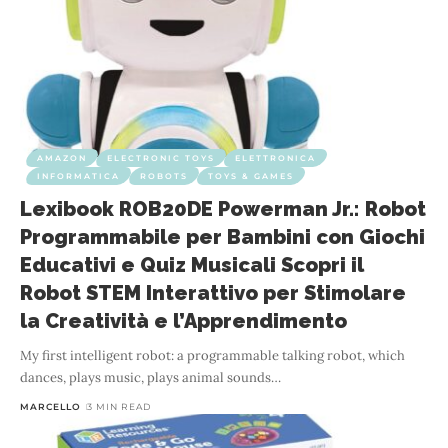
AMAZON
ELECTRONIC TOYS
ELETTRONICA
INFORMATICA
ROBOTS
TOYS & GAMES
Lexibook ROB20DE Powerman Jr.: Robot
Programmabile per Bambini con Giochi
Educativi e Quiz Musicali Scopri il
Robot STEM Interattivo per Stimolare
la Creatività e l’Apprendimento
My first intelligent robot: a programmable talking robot, which
dances, plays music, plays animal sounds
…
MARCELLO
3 MIN READ