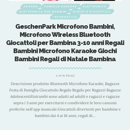
E KARAOKE
ELETTRONICA
ACCESSORI PER TRAVE
BINI
GIOCHI E GIOCATTOLI
GIOCHI D'IMITAZIONE E ACC
FORMATICA
GIOCHI E GIOCAT
icrofono Bambini,
Accessori Anni ’80 
reless Bluetooth
Look Perfetto per i
mbina 3-10 anni Regali
per Capelli Neon, Bra
ono Karaoke Giochi
Tanto 
 di Natale Bambina
2 MIN 
Immergiti nell'era retrò brillante
 MIN READ
paillettes anni '80 e '90. Il nos
tooth Microfono Karaoke, Ragazze
creativi e creare il vostro stile un
o Regalo Regalo per Ragazzi Ragazze
vivaci rendono il vostro outfit il c
atti ad adulti e ragazzi e ragazze
e '90. Q
arsi e condividere le loro canzoni
Giocattoli divertenti per bambine e
ai 16 anni, regali di
…