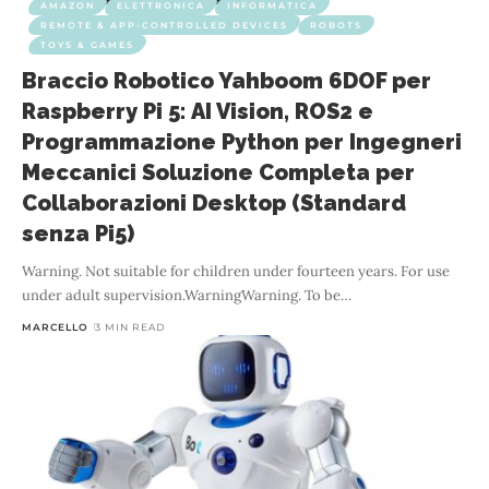
AMAZON
ELETTRONICA
INFORMATICA
REMOTE & APP-CONTROLLED DEVICES
ROBOTS
TOYS & GAMES
Braccio Robotico Yahboom 6DOF per
Raspberry Pi 5: AI Vision, ROS2 e
Programmazione Python per Ingegneri
Meccanici Soluzione Completa per
Collaborazioni Desktop (Standard
senza Pi5)
Warning. Not suitable for children under fourteen years. For use
under adult supervision.WarningWarning. To be
…
MARCELLO
3 MIN READ