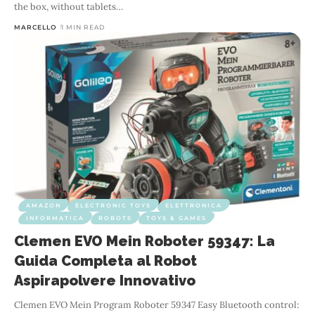
the box, without tablets
…
MARCELLO
1 MIN READ
AMAZON
ELECTRONIC TOYS
ELETTRONICA
INFORMATICA
ROBOTS
TOYS & GAMES
Clemen EVO Mein Roboter 59347: La
Guida Completa al Robot
Aspirapolvere Innovativo
Clemen EVO Mein Program Roboter 59347 Easy Bluetooth control: