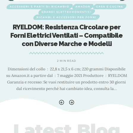
ACCESSORI E PARTI DI RICAMBIO
AMAZON
CASA E CUCINA
GRANDI ELETTRODOMESTICI
RICAMBI E ACCESSORI PER FORNI
RYELDOM: Resistenza Circolare per
Forni Elettrici Ventilati – Compatibile
con Diverse Marche e Modelli
2 MIN READ
Dimensioni del collo ‏ : ‎ 22,8 x 21,5 x 6 cm; 220 grammi Disponibile
Di
su Amazon.it a partire dal ‏ : ‎ 7 maggio 2021 Produttore ‏ : ‎ RYELDOM
su A
i
Garanzia e recesso: Se vuoi restituire un prodotto entro 30 giorni
dal ricevimento perché hai cambiato idea, consulta la
…
Latest Blog