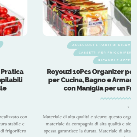
CASA E CUCINA
ODOMESTICI
RI
 Soluzione Pratica
ganizer Impilabili
 e Funzionale
ero trasparente è realizzato con
di BPA. La struttura stabile e
to organizzatore di frigorifero