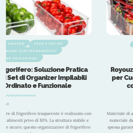
TI DI RICAMBIO
AMAZON
CASA E CUCINA
 FRIGORIFERI
GRANDI ELETTRODOMESTICI
MBI E ACCESSORI PER FRIGORIFERI
izer per Frigorifero: Soluzione Pratica
 Armadietti Set di Organizer Impilabili
per un Frigo Ordinato e Funzionale
2 MIN READ
o: questo organizzatore di frigorifero trasparente è realizzato con
ualità e sicuro per alimenti privo di BPA. La struttura stabile e
riale di alta qualità e sicuro: questo organizzatore di frigorifero