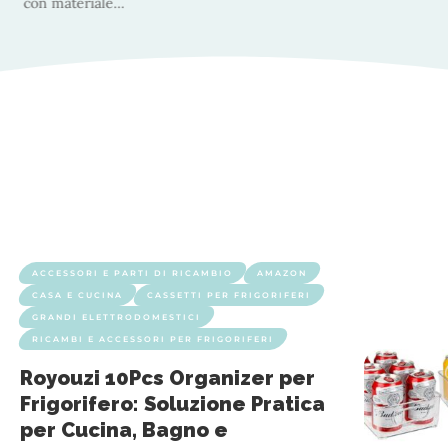
parente è realizzato con materiale
…
ACCESSORI E PARTI DI RICAMBIO
AMAZON
CASA E CUCINA
CASSETTI PER FRIGORIFERI
GRANDI ELETTRODOMESTICI
RICAMBI E ACCESSORI PER FRIGORIFERI
Royouzi 10Pcs Organizer per
Frigorifero: Soluzione Pratica
per Cucina, Bagno e