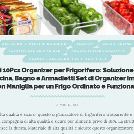
ACCESSORI E PARTI DI RICAMBIO
AMAZON
CASSETTI PER FRIGORIFERI
GRANDI ELETTR
RICAMBI E ACCESSORI PER FRIGORIFE
Royouzi 10Pcs Organizer per Frigorifero:
per Cucina, Bagno e Armadietti Set di Or
con Maniglia per un Frigo Ordinato
2 MIN READ
Materiale di alta qualità e sicuro: questo organizzatore di frigorif
materiale da compagnia di alta qualità e sicuro per alimenti privo 
spessa garantisce la durata. Materiale di alta qualità e sicuro: ques