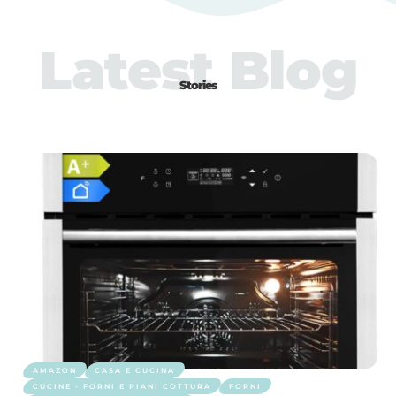
Latest Blog
Stories
AMAZON
CASA E CUCINA
CUCINE - FORNI E PIANI COTTURA
FORNI