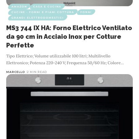
AMAZON
CASA E CUCINA
CUCINE - FORNI E PIANI COTTURA
FORNI
GRANDI ELETTRODOMESTICI
MS3 744 IX HA: Forno Elettrico Ventilato
da 90 cm in Acciaio Inox per Cotture
Perfette
Tipo Elettrico; Volume utilizzabile 100 litri; Multilivello
Elettronico; Potenza 220-240 V; Frequenza 50/60 Hz; Colore
…
MARCELLO
2 MIN READ