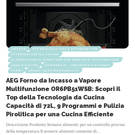
AMAZON
APPARECCHIATURE E ATTREZZATURE
ATTREZZATURE DA CUCINA
ATTREZZATURE E FORNITURE PER SERVIZI DI RISTORAZIONE
CASA E CUCINA
COMMERCIO - INDUSTRIA E SCIENZA
FORNI
GRANDI ELETTRODOMESTICI
AEG Forno da Incasso a Vapore
Multifunzione OR6PB51WSB: Scopri il
Top della Tecnologia da Cucina
Capacità di 72L, 9 Programmi e Pulizia
Pirolitica per una Cucina Efficiente
Descrizione Prodotto Sensore alimenti: per un controllo preciso
della temperatura Il sensore alimenti consente di
…