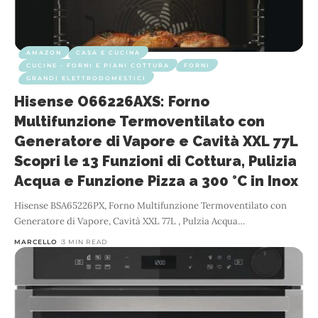
AMAZON
CASA E CUCINA
CUCINE - FORNI E PIANI COTTURA
FORNI
GRANDI ELETTRODOMESTICI
Hisense O66226AXS: Forno
Multifunzione Termoventilato con
Generatore di Vapore e Cavità XXL 77L
Scopri le 13 Funzioni di Cottura, Pulizia
Acqua e Funzione Pizza a 300 °C in Inox
Hisense BSA65226PX, Forno Multifunzione Termoventilato con
Generatore di Vapore, Cavità XXL 77L , Pulzia Acqua
…
MARCELLO
3 MIN READ