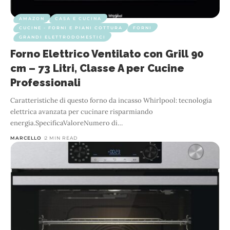
AMAZON
CASA E CUCINA
CUCINE - FORNI E PIANI COTTURA
FORNI
GRANDI ELETTRODOMESTICI
Forno Elettrico Ventilato con Grill 90
cm – 73 Litri, Classe A per Cucine
Professionali
Caratteristiche di questo forno da incasso Whirlpool: tecnologia
elettrica avanzata per cucinare risparmiando
energia.SpecificaValoreNumero di
…
MARCELLO
2 MIN READ