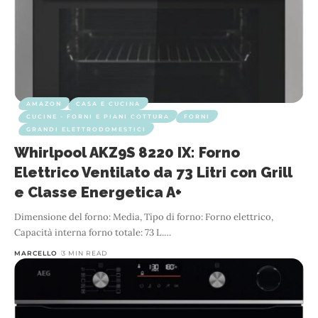
AMAZON
CASA E CUCINA
CUCINE - FORNI E PIANI COTTURA
FORNI
GRANDI ELETTRODOMESTICI
Whirlpool AKZ9S 8220 IX: Forno
Elettrico Ventilato da 73 Litri con Grill
e Classe Energetica A+
Dimensione del forno: Media, Tipo di forno: Forno elettrico,
Capacità interna forno totale: 73 L.
…
MARCELLO
3 MIN READ