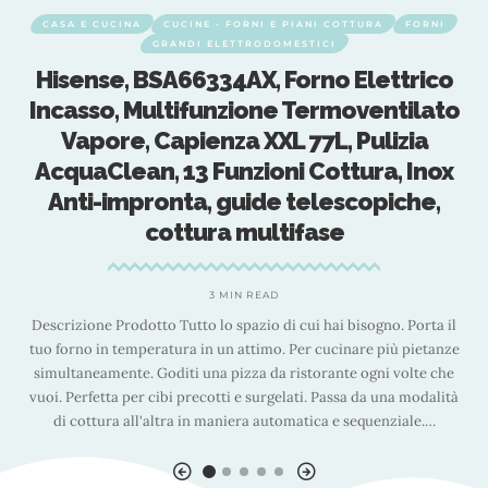
E CUCINA
CUCINE - FORNI E PIANI COTTURA
FORNI
AMAZON
GRANDI ELETTRODOMESTICI
ense, BSA66334AX, Forno Elettrico
Candy 
sso, Multifunzione Termoventilato
venti
apore, Capienza XXL 77L, Pulizia
aClean, 13 Funzioni Cottura, Inox
ti-impronta, guide telescopiche,
Tipologia
cottura multifase
Principali:
utente: Ti
illuminazion
3 MIN READ
di ventilazio
Fun
ione Prodotto Tutto lo spazio di cui hai bisogno. Porta il
no in temperatura in un attimo. Per cucinare più pietanze
aneamente. Goditi una pizza da ristorante ogni volte che
rfetta per cibi precotti e surgelati. Passa da una modalità
ottura all'altra in maniera automatica e sequenziale.
…