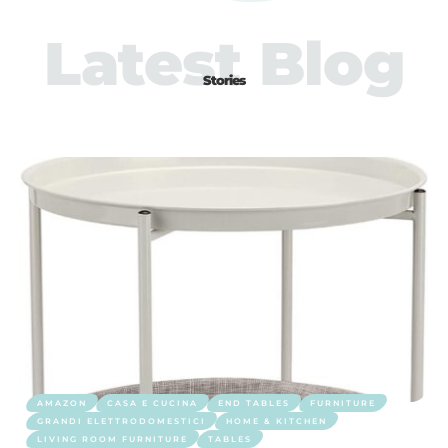
Latest Blog
Stories
AMAZON
CASA E CUCINA
END TABLES
FURNITURE
GRANDI ELETTRODOMESTICI
HOME & KITCHEN
LIVING ROOM FURNITURE
TABLES