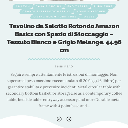
AMAZON
CASA E CUCINA
END TABLES
FURNITURE
GRANDI ELETTRODOMESTICI
HOME & KITCHEN
LIVING ROOM FURNITURE
TABLES
Tavolino da Salotto Rotondo Amazon
Basics con Spazio di Stoccaggio –
6
Tessuto Bianco e Grigio Melange, 44.96
cm
1 MIN READ
Seguire sempre attentamente le istruzioni di montaggio. Non
r
superare il peso massimo raccomandato di 20,9 kg (46 libbre) per
h
garantire stabilità e prevenire incidenti.Metal circular table with
ee
secondary bottom basket for storageUse as a contemporary coffee
s
l
table, bedside table, entryway accessory and moreDurable metal
frame with 4 point base and
…