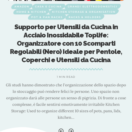
AMAZON
CASA E CUCINA
GRANDI ELETTRODOMESTICI
HOME & KITCHEN
KITCHEN STORAGE & ORGANISATION
POT & PAN RACKS
RACKS & HOLDERS
Supporto per Utensili da Cucina in
Acciaio Inossidabile Toplife:
Organizzatore con 10 Scomparti
Regolabili (Nero) Ideale per Pentole,
Coperchi e Utensili da Cucina
1 MIN READ
po
Gli studi hanno dimostrato che l'organizzazione dello spazio dopo
G
lo stoccaggio può rendere felici le persone. Uno spazio non
se
organizzato darà alle persone un senso di pigrizia. Di fronte a cose
o
complesse, è facile sentirsi emotivamente irritabile Kitchen
Storage: Used to organize different 10 sizes of pots, pans, lids,
kitchen
…