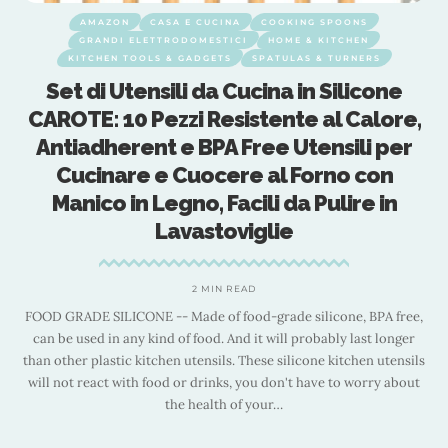
AMAZON
CASA E CUCINA
COOKING SPOONS
GRANDI ELETTRODOMESTICI
HOME & KITCHEN
KITCHEN TOOLS & GADGETS
SPATULAS & TURNERS
Set di Utensili da Cucina in Silicone
CAROTE: 10 Pezzi Resistente al Calore,
Antiadherent e BPA Free Utensili per
Cucinare e Cuocere al Forno con
Manico in Legno, Facili da Pulire in
Lavastoviglie
o
ng
2 MIN READ
e
FOOD GRADE SILICONE -- Made of food-grade silicone, BPA free,
gs
can be used in any kind of food. And it will probably last longer
than other plastic kitchen utensils. These silicone kitchen utensils
will not react with food or drinks, you don't have to worry about
the health of your
…
d