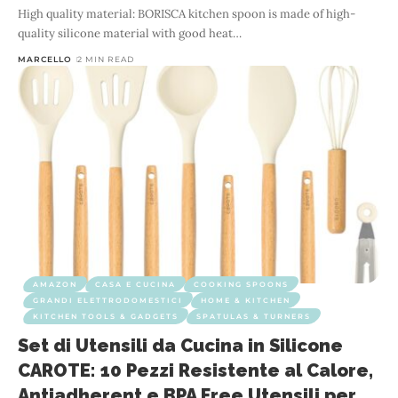
High quality material: BORISCA kitchen spoon is made of high-
quality silicone material with good heat
…
MARCELLO
2 MIN READ
AMAZON
CASA E CUCINA
COOKING SPOONS
GRANDI ELETTRODOMESTICI
HOME & KITCHEN
KITCHEN TOOLS & GADGETS
SPATULAS & TURNERS
Set di Utensili da Cucina in Silicone
CAROTE: 10 Pezzi Resistente al Calore,
Antiadherent e BPA Free Utensili per