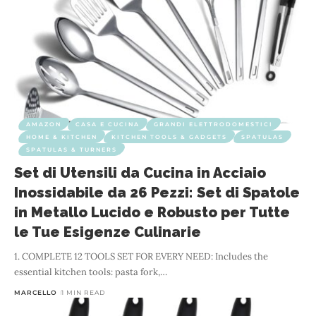
AMAZON
CASA E CUCINA
GRANDI ELETTRODOMESTICI
HOME & KITCHEN
KITCHEN TOOLS & GADGETS
SPATULAS
SPATULAS & TURNERS
Set di Utensili da Cucina in Acciaio
Inossidabile da 26 Pezzi: Set di Spatole
in Metallo Lucido e Robusto per Tutte
le Tue Esigenze Culinarie
1. COMPLETE 12 TOOLS SET FOR EVERY NEED: Includes the
essential kitchen tools: pasta fork,
…
MARCELLO
1 MIN READ