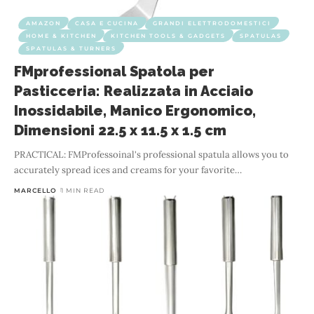
AMAZON
CASA E CUCINA
GRANDI ELETTRODOMESTICI
HOME & KITCHEN
KITCHEN TOOLS & GADGETS
SPATULAS
SPATULAS & TURNERS
FMprofessional Spatola per
Pasticceria: Realizzata in Acciaio
Inossidabile, Manico Ergonomico,
Dimensioni 22.5 x 11.5 x 1.5 cm
PRACTICAL: FMProfessoinal's professional spatula allows you to
accurately spread ices and creams for your favorite
…
MARCELLO
1 MIN READ