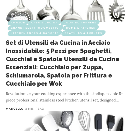
AMAZON
CASA E CUCINA
COOKING TURNERS
GRANDI ELETTRODOMESTICI
HOME & KITCHEN
KITCHEN TOOLS & GADGETS
SPATULAS & TURNERS
Set di Utensili da Cucina in Acciaio
Inossidabile: 5 Pezzi per Spaghetti,
Cucchiai e Spatole Utensili da Cucina
Essenziali: Cucchiaio per Zuppa,
Schiumarola, Spatola per Frittura e
Cucchiaio per Wok
Revolutionize your cooking experience with this indispensable 5-
piece professional stainless steel kitchen utensil set, designed
…
MARCELLO
2 MIN READ