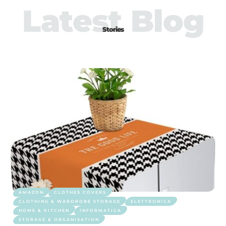
Latest Blog
Stories
AMAZON
CLOTHES COVERS
CLOTHING & WARDROBE STORAGE
ELETTRONICA
HOME & KITCHEN
INFORMATICA
STORAGE & ORGANISATION