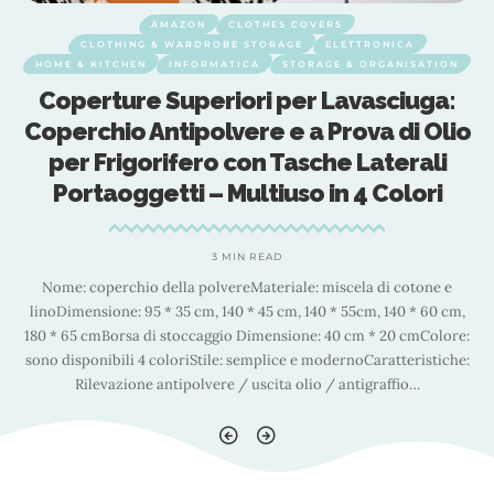
AMAZON
CLOTHES COVERS
CLOTHING & WARDROBE STORAGE
ELETTRONICA
HOME & KITCHEN
INFORMATICA
STORAGE & ORGANISATION
Coperture Superiori per Lavasciuga:
o
Coperchio Antipolvere e a Prova di Olio
per Frigorifero con Tasche Laterali
Portaoggetti – Multiuso in 4 Colori
3 MIN READ
Nome: coperchio della polvereMateriale: miscela di cotone e
,
linoDimensione: 95 * 35 cm, 140 * 45 cm, 140 * 55cm, 140 * 60 cm,
e:
180 * 65 cmBorsa di stoccaggio Dimensione: 40 cm * 20 cmColore:
1
e:
sono disponibili 4 coloriStile: semplice e modernoCaratteristiche:
s
Rilevazione antipolvere / uscita olio / antigraffio
…