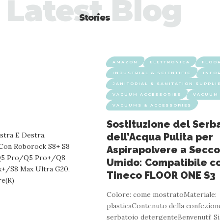
Latest Blog
Stories
AMAZON
ELETTRONICA
FLOO
INDUSTRIAL & SCIENTIFIC
INFO
JANITORIAL & SANITATION SUPPLI
VACUUM ACCESSORIES
VACUUM 
VACUUMS & ACCESSORIES
Sostituzione del Serb
dell’Acqua Pulita per
Aspirapolvere a Secco
Umido: Compatibile c
Tineco FLOOR ONE S3
Colore: come mostratoMateriale:
plasticaContenuto della confezione
serbatoio detergenteBenvenuti! S