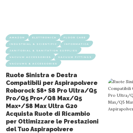
AMAZON
ELETTRONICA
FLOOR CARE
INDUSTRIAL & SCIENTIFIC
INFORMATICA
JANITORIAL & SANITATION SUPPLIES
VACUUM ACCESSORIES
VACUUM FITTINGS
VACUUMS & ACCESSORIES
Ruote Sinistra e Destra
Compatibili per Aspirapolvere
Roborock S8+ S8 Pro Ultra/Q5
Pro/Q5 Pro+/Q8 Max/Q5
Max+/S8 Max Ultra G20
Acquista Ruote di Ricambio
per Ottimizzare le Prestazioni
del Tuo Aspirapolvere