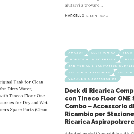
aiutarvi a trovare
…
MARCELLO
2 MIN READ
L & SCIENTIFIC
INFORMATICA
JANITORIAL & SANITATION 
VACUUMS & ACCESSORIES
AMAZON
ELETTRONICA
FLOO
INDUSTRIAL & SCIENTIFIC
INFO
 Floor ONE S5 Combo – Accessorio di Ricambi
JANITORIAL & SANITATION SUPPLI
VACUUM ACCESSORIES
VACUUM 
VACUUMS & ACCESSORIES
1 MIN READ
Dock di Ricarica Comp
le model: can be used to replace damaged, defective or malfunct
con Tineco Floor ONE 
charging base adopts efficient charging technology, which can full
Combo – Accessorio d
Ricambio per Stazione
Ricarica Aspirapolver
Adapted model Compatible with F