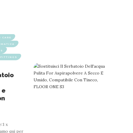
R CARE
RMATICA
ES
FITTINGS
atoio
 e
on
:1 x
iamo qui per