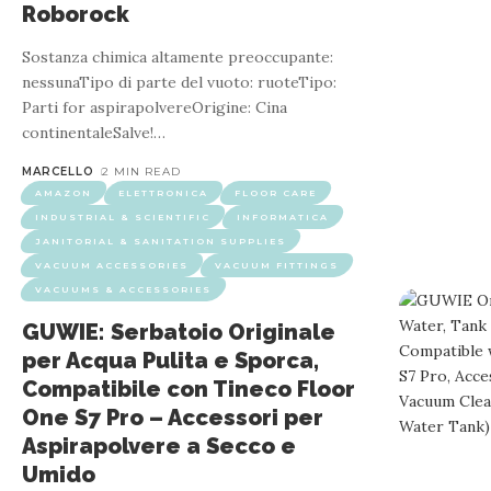
Roborock
Sostanza chimica altamente preoccupante:
nessunaTipo di parte del vuoto: ruoteTipo:
Parti for aspirapolvereOrigine: Cina
continentaleSalve!
…
AMAZON
ELETTRONICA
FLOOR CARE
INDUSTRIA
MARCELLO
2 MIN READ
AMAZON
ELETTRONICA
FLOOR CARE
INDUSTRIAL & SCIENTIFIC
INFORMATICA
Dock di Ricarica Compatibile con Tineco
JANITORIAL & SANITATION SUPPLIES
VACUUM ACCESSORIES
VACUUM FITTINGS
VACUUMS & ACCESSORIES
GUWIE: Serbatoio Originale
Adapted model Compatible with Floor ONE S5 Combo 1. Applicab
per Acqua Pulita e Sporca,
Combo.2. Efficient charging technology: The 
Compatibile con Tineco Floor
One S7 Pro – Accessori per
Aspirapolvere a Secco e
Umido