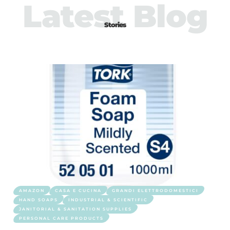
Latest Blog
Stories
AMAZON
CASA E CUCINA
GRANDI ELETTRODOMESTICI
HAND SOAPS
INDUSTRIAL & SCIENTIFIC
JANITORIAL & SANITATION SUPPLIES
PERSONAL CARE PRODUCTS