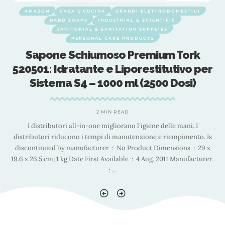
AMAZON
CASA E CUCINA
GRANDI ELETTRODOMESTICI
HAND SOAPS
INDUSTRIAL & SCIENTIFIC
JANITORIAL & SANITATION SUPPLIES
PERSONAL CARE PRODUCTS
Sapone Schiumoso Premium Tork
r
520501: Idratante e Liporestitutivo per
Sistema S4 – 1000 ml (2500 Dosi)
2 MIN READ
I distributori all-in-one migliorano l'igiene delle mani. I
s
distributori riducono i tempi di manutenzione e riempimento. Is
discontinued by manufacturer ‏ : ‎ No Product Dimensions ‏ : ‎ 29 x
19.6 x 26.5 cm; 1 kg Date First Available ‏ : ‎ 4 Aug. 2011 Manufacturer ‏
19
: ‎
…