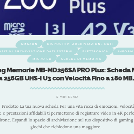
AMAZON
DISPOSITIVI ARCHIVIAZIONE DATI
OSITIVI ARCHIVIAZIONE DATI ESTERNI
ELETTRONICA
INFORM
MICRO SD
SCHEDE DI MEMORIA
g Memorie MB-MD256SA PRO Plus: Scheda 
a 256GB UHS-I U3 con Velocità Fino a 180 MB
5 MIN READ
 Prodotto La tua nuova scheda Per una vita ricca di emozioni. Velocità 
e e prestazioni affidabili ti permettono di registrare video in 4K perfet
rone. Espandi lo spazio di archiviazione sul tuo dispositivo di gaming
giochi che richiedono una maggiore
…