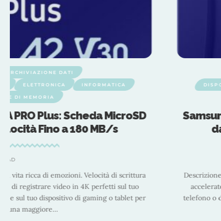
VI ARCHIVIAZIONE DATI
NI
ELETTRONICA
INFORMATICA
DISP
EDE DI MEMORIA
A PRO Plus: Scheda MicroSD
Samsun
elocità Fino a 180 MB/s
d
 READ
a vita ricca di emozioni. Velocità di scrittura
Descrizione
ono di registrare video in 4K perfetti sul tuo
accelerat
ione sul tuo dispositivo di gaming o tablet per
telefono o d
ono una maggiore
…