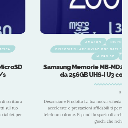
AMAZON
DISPOSIT
ATICA
DISPOSITIVI ARCHIVIAZIONE DATI EST
MICRO SD
S
MicroSD
Samsung Memorie MB-MD256S
/s
da 256GB UHS-I U3 con 
5 MI
di scrittura
Descrizione Prodotto La tua nuova scheda Per u
ti sul tuo
accelerate e prestazioni affidabili ti permet
 o tablet per
telefono o drone. Espandi lo spazio di archivi
giochi che richie