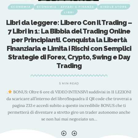
ECONOMIA
ECONOMIA - AFFARI E FINANZA
KINDLE STORE
LIBRI
 –
Libri da leggere: Libero Con Il Trading –
L
e
7 Libri in 1: La Bibbia del Trading Online
per Principianti. Conquista la Libertà
i
Finanziaria e Limita i Rischi con Semplici
y
Strategie di Forex, Crypto, Swing e Day
Trading
5 MIN READ
NI
.
BONUS: Oltre 6 ore di VIDEO INTENSIVI suddivisi in 11 LEZIONI
.
 a
da scaricare all’interno del libro!Inquadra il QR code che troverai a
d
pagina 233 e accedi subito a questo incredibile BONUS che ti
e
permetterà di diventare a stretto giro un trader autonomo anche
se non hai mai negoziato un
…