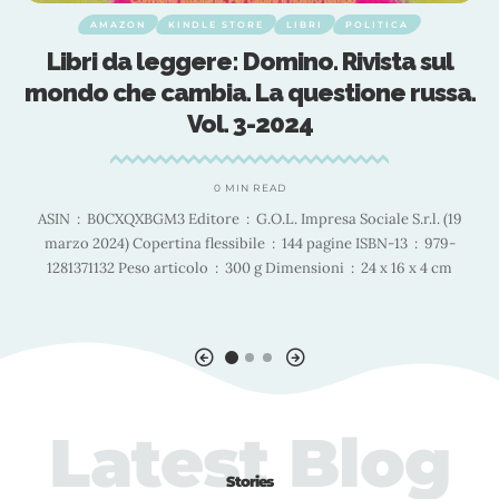
AMAZON
KINDLE STORE
LIBRI
POLITICA
Libri da leggere: Domino. Rivista sul
i
mondo che cambia. La questione russa.
Vol. 3-2024
0 MIN READ
ASIN ‏ : ‎ B0CXQXBGM3 Editore ‏ : ‎ G.O.L. Impresa Sociale S.r.l. (19
o
marzo 2024) Copertina flessibile ‏ : ‎ 144 pagine ISBN-13 ‏ : ‎ 979-
e
fl
1281371132 Peso articolo ‏ : ‎ 300 g Dimensioni ‏ : ‎ 24 x 16 x 4 cm
Latest Blog
Stories