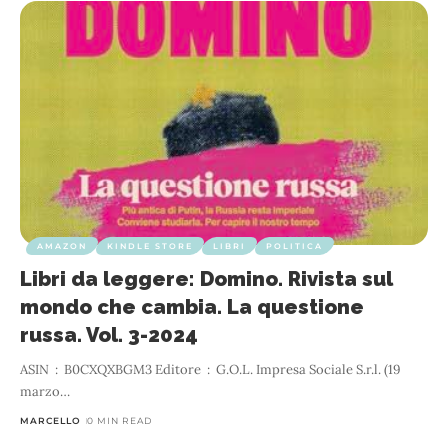
AMAZON
KINDLE STORE
LIBRI
POLITICA
Libri da leggere: Domino. Rivista sul
mondo che cambia. La questione
russa. Vol. 3-2024
ASIN ‏ : ‎ B0CXQXBGM3 Editore ‏ : ‎ G.O.L. Impresa Sociale S.r.l. (19
marzo
…
MARCELLO
0 MIN READ