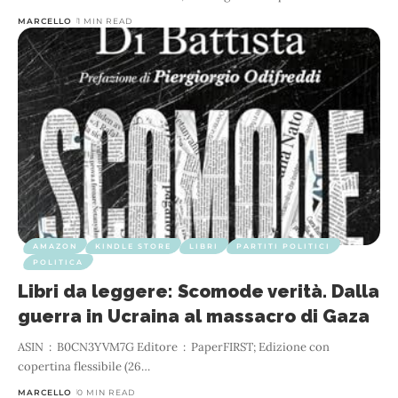
MARCELLO
1 MIN READ
AMAZON
KINDLE STORE
LIBRI
PARTITI POLITICI
POLITICA
Libri da leggere: Scomode verità. Dalla
guerra in Ucraina al massacro di Gaza
ASIN ‏ : ‎ B0CN3YVM7G Editore ‏ : ‎ PaperFIRST; Edizione con
copertina flessibile (26
…
MARCELLO
0 MIN READ