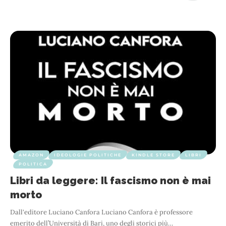
AMAZON
IDEOLOGIE POLITICHE
KINDLE STORE
LIBRI
POLITICA
Libri da leggere: Il fascismo non è mai
morto
Dall'editore Luciano Canfora ­­­Luciano Canfora è professore
emerito dell’Università di Bari, uno degli storici più
…