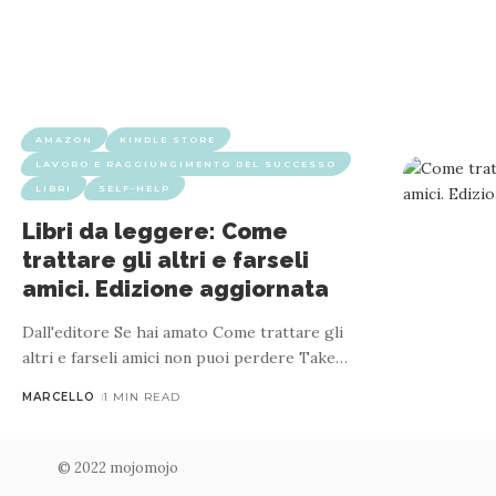
AMAZON
KINDLE STORE
LAVORO E RAGGIUNGIMENTO DEL SUCCESSO
LIBRI
SELF-HELP
Libri da leggere: Come
trattare gli altri e farseli
amici. Edizione aggiornata
Dall'editore Se hai amato Come trattare gli
altri e farseli amici non puoi perdere Take
…
MARCELLO
1 MIN READ
© 2022 mojomojo