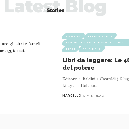
Latest Blog
Stories
AMAZON
KINDLE STORE
LAVORO E RAGGIUNGIMENTO DEL 
LIBRI
SELF-HELP
Libri da leggere: Le 4
del potere
Editore ‏ : ‎ Baldini + Castoldi (16 luglio 2018)
Lingua ‏ : ‎ Italiano
…
MARCELLO
0 MIN READ