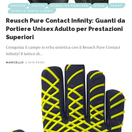
AMAZON
CALCIO
GUANTI DA PORTIERE
MODA
SPORT
SPORT E TEMPO LIBERO
Reusch Pure Contact Infinity: Guanti da
Portiere Unisex Adulto per Prestazioni
Superiori
Conquista il campo in erba sintetica con il Reusch Pure Contact
Infinity! Il lattice di
…
MARCELLO
2 MIN READ