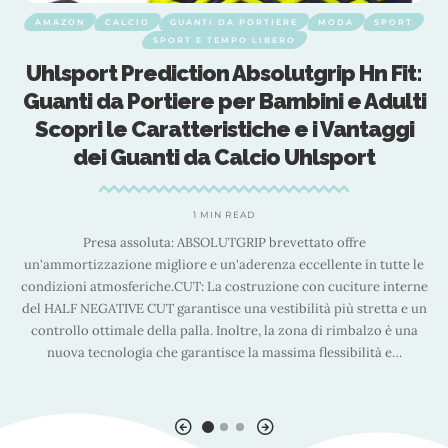
AMAZON
CALCIO
GUANTI DA PORTIERE
MODA
SPORT
SPORT E TEMPO LIBERO
Uhlsport Prediction Absolutgrip Hn Fit:
Guanti da Portiere per Bambini e Adulti
Scopri le Caratteristiche e i Vantaggi
dei Guanti da Calcio Uhlsport
1 MIN READ
Presa assoluta: ABSOLUTGRIP brevettato offre
un'ammortizzazione migliore e un'aderenza eccellente in tutte le
i
condizioni atmosferiche.CUT: La costruzione con cuciture interne
del HALF NEGATIVE CUT garantisce una vestibilità più stretta e un
n
controllo ottimale della palla. Inoltre, la zona di rimbalzo è una
l
nuova tecnologia che garantisce la massima flessibilità e
…