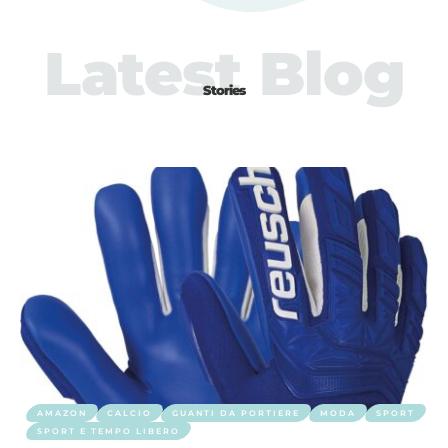
Latest Blog
Stories
AMAZON
CALCIO
GUANTI DA PORTIERE
MODA
SPORT
SPORT E TEMPO LIBERO