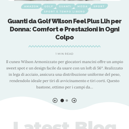
AMAZON
GOLF
GUANTI
MODA
SPORT
SPORT E TEMPO LIBERO
o
Guanti da Golf Wilson Feel Plus Llh per
Donna: Comfort e Prestazioni in Ogni
Colpo
 E
F
1 MIN READ
a
Il cuneo Wilson Armonizzato per giocatori mancini offre un ampio
sweet spot e un design facile da usare con un loft di 56°. Realizzato
to
g
in lega di acciaio, assicura una distribuzione uniforme del peso,
rendendolo ideale per tiri di avvicinamento e tiri corti. Questo
bastone, ottimo per i campi da
…
Latest Blog