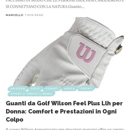
FACCIAMO IN MODO CHE LE PERSONE GIOCHINO, MIGLIORINO E
SI CONNETTANO CON LA NATURA Guanto
…
MARCELLO
1 MIN READ
AMAZON
GOLF
GUANTI
MODA
SPORT
SPORT E TEMPO LIBERO
Guanti da Golf Wilson Feel Plus Llh per
Donna: Comfort e Prestazioni in Ogni
Colpo
Il cuneo Wilson Armonizzato per giocatori mancini offre un ampio