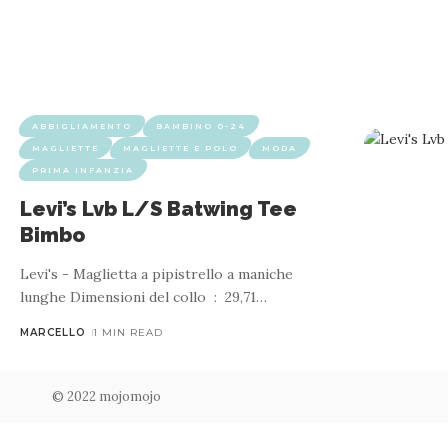
ABBIGLIAMENTO
BAMBINO 0-24
MAGLIETTE
MAGLIETTE E POLO
MODA
PRIMA INFANZIA
Levi’s Lvb L/S Batwing Tee
Bimbo
Levi's - Maglietta a pipistrello a maniche
lunghe Dimensioni del collo ‏ : ‎ 29,71
…
MARCELLO
1 MIN READ
© 2022 mojomojo