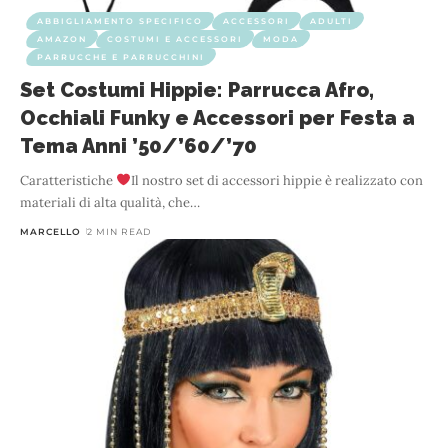
ABBIGLIAMENTO SPECIFICO
ACCESSORI
ADULTI
AMAZON
COSTUMI E ACCESSORI
MODA
PARRUCCHE E PARRUCCHINI
Set Costumi Hippie: Parrucca Afro,
Occhiali Funky e Accessori per Festa a
Tema Anni ’50/’60/’70
Caratteristiche
Il nostro set di accessori hippie è realizzato con
materiali di alta qualità, che
…
MARCELLO
2 MIN READ