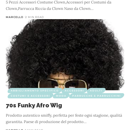
5 Pezzi Accessori Costume Clown,Accessori per Costumi da
Clown,Parrucca Riccia da Clown Naso da Clown
…
MARCELLO
2 MIN READ
ABBIGLIAMENTO SPECIFICO
ACCESSORI
ADULTI
COSTUMI E ACCESSORI
MODA
PARRUCCHE E PARRUCCHINI
70s Funky Afro Wig
Prodotto autentico smiffy, perfetta per feste ogni stagione, qualità
garantita. Paese di produzione del prodotto
…