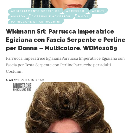
ABBIGLIAMENTO SPECIFICO
ACCESSORI
ADULTI
AMAZON
COSTUMI E ACCESSORI
MODA
PARRUCCHE E PARRUCCHINI
Widmann Srl: Parrucca Imperatrice
Egiziana con Fascia Serpente e Perline
per Donna – Multicolore, WDM02089
Parrucca Imperatrice EgizianaParrucca Imperatrice Egiziana con
Fascia per Testa Serpente con PerlineParrucche per adulti
Costumi
…
MARCELLO
1 MIN READ