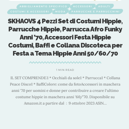
ABBIGLIAMENTO SPECIFICO
ACCESSORI
ADULTI
COSTUMI E ACCESSORI
MODA
PARRUCCHE E PARRUCCHINI
i
SKHAOVS 4 Pezzi Set di Costumi Hippie,
Parrucche Hippie, Parrucca Afro Funky
Anni ’70, Accessori Festa Hippie
z
Costumi, Baffi e Collana Discoteca per
P
Festa a Tema Hippie Anni 50/60/70
prod
a
1 MIN READ
IL SET COMPRENDE:1 * Occhiali da sole1 * Parrucca1 * Collana
Peace Disco1 * BaffiColore: come da fotoAccessori in maschera
anni '70 per uomini e donne per contribuire a creare l'ultimo
a
costume hippie in maschera anni '60/'70. Disponibile su
Amazon.it a partire dal ‏ : ‎ 9 ottobre 2023 ASIN
…