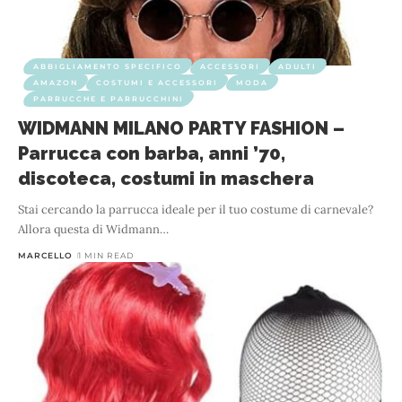
ABBIGLIAMENTO SPECIFICO
ACCESSORI
ADULTI
AMAZON
COSTUMI E ACCESSORI
MODA
PARRUCCHE E PARRUCCHINI
WIDMANN MILANO PARTY FASHION –
Parrucca con barba, anni ’70,
discoteca, costumi in maschera
Stai cercando la parrucca ideale per il tuo costume di carnevale?
Allora questa di Widmann
…
MARCELLO
1 MIN READ