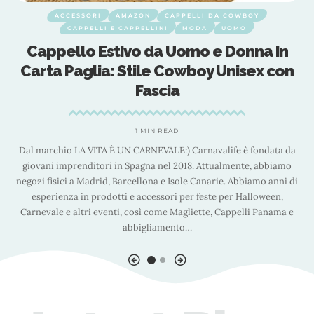
ACCESSORI
AMAZON
CAPPELLI DA COWBOY
CAPPELLI E CAPPELLINI
MODA
UOMO
Cappello Estivo da Uomo e Donna in
r
Carta Paglia: Stile Cowboy Unisex con
Fascia
1 MIN READ
lo
Dal marchio LA VITA È UN CARNEVALE:) Carnavalife è fondata da
C
giovani imprenditori in Spagna nel 2018. Attualmente, abbiamo
negozi fisici a Madrid, Barcellona e Isole Canarie. Abbiamo anni di
esperienza in prodotti e accessori per feste per Halloween,
Carnevale e altri eventi, così come Magliette, Cappelli Panama e
abbigliamento
…