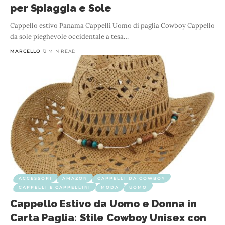
per Spiaggia e Sole
Cappello estivo Panama Cappelli Uomo di paglia Cowboy Cappello
da sole pieghevole occidentale a tesa
…
MARCELLO
2 MIN READ
ACCESSORI
AMAZON
CAPPELLI DA COWBOY
CAPPELLI E CAPPELLINI
MODA
UOMO
Cappello Estivo da Uomo e Donna in
Carta Paglia: Stile Cowboy Unisex con