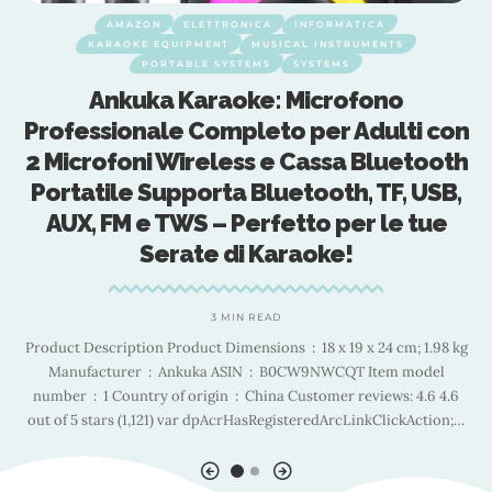
AMAZON
ELETTRONICA
INFORMATICA
KARAOKE EQUIPMENT
MUSICAL INSTRUMENTS
PORTABLE SYSTEMS
SYSTEMS
e
Ankuka Karaoke: Microfono
Professionale Completo per Adulti con
2 Microfoni Wireless e Cassa Bluetooth
i
Portatile Supporta Bluetooth, TF, USB,
AUX, FM e TWS – Perfetto per le tue
Serate di Karaoke!
3 MIN READ
Product Description Product Dimensions ‏ : ‎ 18 x 19 x 24 cm; 1.98 kg
he
C
Manufacturer ‏ : ‎ Ankuka ASIN ‏ : ‎ B0CW9NWCQT Item model
number ‏ : ‎ 1 Country of origin ‏ : ‎ China Customer reviews: 4.6 4.6
out of 5 stars (1,121) var dpAcrHasRegisteredArcLinkClickAction;
…