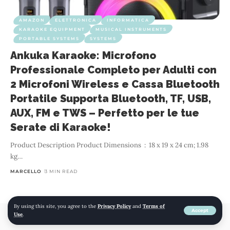
AMAZON
ELETTRONICA
INFORMATICA
KARAOKE EQUIPMENT
MUSICAL INSTRUMENTS
PORTABLE SYSTEMS
SYSTEMS
Ankuka Karaoke: Microfono
Professionale Completo per Adulti con
2 Microfoni Wireless e Cassa Bluetooth
Portatile Supporta Bluetooth, TF, USB,
AUX, FM e TWS – Perfetto per le tue
Serate di Karaoke!
Product Description Product Dimensions ‏ : ‎ 18 x 19 x 24 cm; 1.98
kg
…
MARCELLO
3 MIN READ
By using this site, you agree to the
Privacy Policy
and
Terms of
Accept
Use
.
© 2022 mojomojo