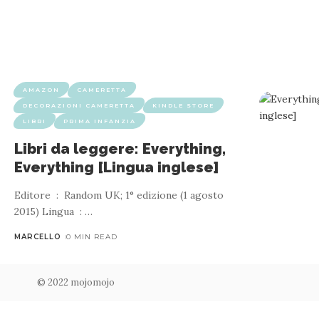
AMAZON
CAMERETTA
DECORAZIONI CAMERETTA
KINDLE STORE
LIBRI
PRIMA INFANZIA
Libri da leggere: Everything,
Everything [Lingua inglese]
Editore ‏ : ‎ Random UK; 1° edizione (1 agosto
2015) Lingua ‏ : ‎
…
MARCELLO
0 MIN READ
© 2022 mojomojo