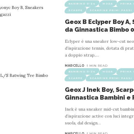
BAMBINO 0-24
MODA
PRIMA 
SCARPE
SCARPINE PRIMI PASSI
Geox B Eclyper Boy A,
da Ginnastica Bimbo 
Eclyper è una sneaker low-cut ne
d’ispirazione tennis, dotata di pra
a doppio strap.
…
MARCELLO
1 MIN READ
BAMBINO 0-24
MODA
PRIMA 
SCARPE
SCARPINE PRIMI PASSI
Geox J Inek Boy, Scar
Ginnastica Bambini e 
Inek è una sneaker mid-cut bambi
d’ispirazione active con luci integr
suola, dal design
…
MARCELLO
1 MIN READ