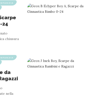
INFANZIA
 Scarpe
0-24
onato
tica chiusura
INFANZIA
pe da
Ragazzi
no
ate nella