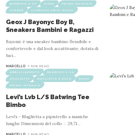
BAMBINO 0-24
MODA
PRIMA INFANZIA
SCARPE
SCARPINE PRIMI PASSI
Geox J Bayonyc Boy B,
Sneakers Bambini e Ragazzi
Bayonic è una sneaker bambino flessibile e
confortevole e dal look accattivante, dotata di
luci
…
MARCELLO
1 MIN READ
ABBIGLIAMENTO
BAMBINO 0-24
MAGLIETTE
MAGLIETTE E POLO
MODA
PRIMA INFANZIA
Levi’s Lvb L/S Batwing Tee
Bimbo
Levi's - Maglietta a pipistrello a maniche
lunghe Dimensioni del collo ‏ : ‎ 29,71
…
MARCELLO
1 MIN READ