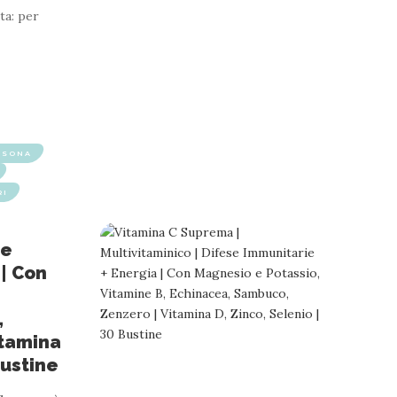
ata: per
RSONA
RI
se
 | Con
,
itamina
Bustine