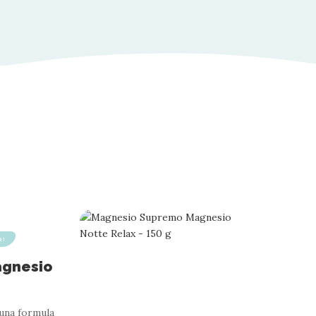
RI
agnesio
una formula