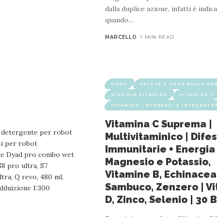
dalla duplice azione, infatti è indic
quando
…
MARCELLO
1 MIN READ
MODA
SALUTE E CURA DELLA PE
SINGOLE VITAMINE
VITAMINA C
VITAMINE - MINERALI E INTEGRATO
Vitamina C Suprema |
Multivitaminico | Dife
Immunitarie + Energia
Magnesio e Potassio,
Vitamine B, Echinacea
Sambuco, Zenzero | V
D, Zinco, Selenio | 30 