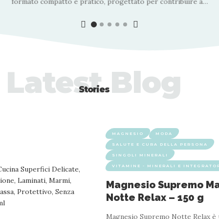
formato compatto e pratico, progettato per contribuire a
…
Latest Blog
Stories
MAGNESIO
MODA
SALUTE E CURA DELLA PERSONA
SINGOLI MINERALI
VITAMINE - MINERALI E INTEGRATO
Magnesio Supremo M
Notte Relax – 150 g
Magnesio Supremo Notte Relax è 