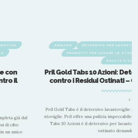
RMATICA
AMAZON
DETERSIVO PER LAVASTOV
SA
PRODOTTI PER LAVARE LE STOVIG
SALUTE E CUR
ie con
Pril Gold Tabs 10 Azioni: Dete
tro il
contro i Residui Ostinati – 
2 MI
Pril Gold Tabs è il detersivo lavastoviglie pre
stoviglie. Pril offre una pulizia impeccabile d
mpleta già dal
Tabs 10 Azioni è il detersivo per lavastovig
ui di cibo
ostinato donando pu
in un unico