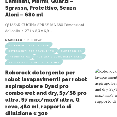
Laminati, Marmi, Quarzi –
Sgrassa, Protettivo, Senza
Aloni – 680 ml
QUASAR CUCINA SPRAY ML.680 Dimensioni
del collo ‏ : ‎ 27,4 x 8,3 x 6,9
…
MARCELLO
1 MIN READ
DETERGENTI PER LA CASA
DETERGENTI PER PAVIMENTO
ELETTRONICA
INFORMATICA
PULIZIA E CURA DELLA CASA
SALUTE E CURA DELLA PERSONA
Roborock detergente per
robot lavapavimenti per robot
aspirapolvere Dyad pro
combo wet and dry, S7/S8 pro
ultra, S7 max/maxV ultra, Q
revo, 480 ml, rapporto di
diluizione 1:300