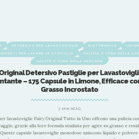
N
DETERSIVO PER LAVASTOVIGLIE
ELETTRONICA
INFO
RODOTTI PER LAVARE LE STOVIGLIE
PULIZIA E CURA DELLA CA
SALUTE E CURA DELLA PERSONA
 Original Detersivo Pastiglie per Lavastovigl
antante – 175 Capsule in Limone, Efficace con
Grasso Incrostato
2 MIN READ
per lavastoviglie Fairy Original Tutto in Uno offrono una pulizia co
aggio, grazie alla loro formula studiata per agire su grasso e resid
. Queste capsule lavastoviglie monodose uniscono liquido e polvere 