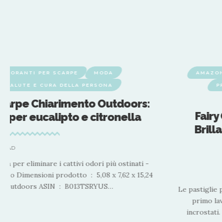
EODORANTI PER SCARPE
MODA
AMAZO
SALUTE E CURA DELLA PERSONA
P
carpe Chiarimento Outdoors:
Fairy
 per eucalipto e citronella
Brill
 READ
ura per eliminare i cattivi odori più ostinati -
cm; 113,4 grammi Produttore ‏ : ‎ Lumi Outdoors ASIN ‏ : ‎ B013TSRYUS
…
Le pastiglie 
primo lav
incrostati