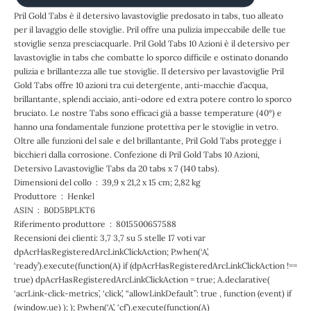
Pril Gold Tabs è il detersivo lavastoviglie predosato in tabs, tuo alleato
per il lavaggio delle stoviglie. Pril offre una pulizia impeccabile delle tue
stoviglie senza presciacquarle. Pril Gold Tabs 10 Azioni è il detersivo per
lavastoviglie in tabs che combatte lo sporco difficile e ostinato donando
pulizia e brillantezza alle tue stoviglie. Il detersivo per lavastoviglie Pril
Gold Tabs offre 10 azioni tra cui detergente, anti-macchie d’acqua,
brillantante, splendi acciaio, anti-odore ed extra potere contro lo sporco
bruciato. Le nostre Tabs sono efficaci già a basse temperature (40°) e
hanno una fondamentale funzione protettiva per le stoviglie in vetro.
Oltre alle funzioni del sale e del brillantante, Pril Gold Tabs protegge i
bicchieri dalla corrosione. Confezione di Pril Gold Tabs 10 Azioni,
Detersivo Lavastoviglie Tabs da 20 tabs x 7 (140 tabs).
Dimensioni del collo ‏ : ‎ 39,9 x 21,2 x 15 cm; 2,82 kg
Produttore ‏ : ‎ Henkel
ASIN ‏ : ‎ B0D5BPLKT6
Riferimento produttore ‏ : ‎ 8015500657588
Recensioni dei clienti: 3,7 3,7 su 5 stelle 17 voti var
dpAcrHasRegisteredArcLinkClickAction; P.when(‘A’,
‘ready’).execute(function(A) if (dpAcrHasRegisteredArcLinkClickAction !==
true) dpAcrHasRegisteredArcLinkClickAction = true; A.declarative(
‘acrLink-click-metrics’, ‘click’, “allowLinkDefault”: true , function (event) if
(window.ue) ); ); P.when(‘A’, ‘cf’).execute(function(A)