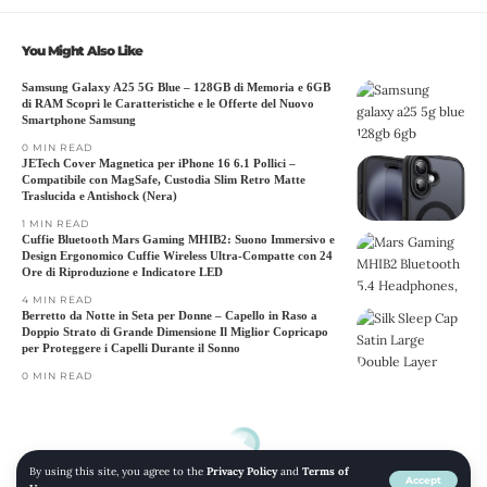
You Might Also Like
Samsung Galaxy A25 5G Blue – 128GB di Memoria e 6GB
di RAM Scopri le Caratteristiche e le Offerte del Nuovo
Smartphone Samsung
0 MIN READ
JETech Cover Magnetica per iPhone 16 6.1 Pollici –
Compatibile con MagSafe, Custodia Slim Retro Matte
Traslucida e Antishock (Nera)
1 MIN READ
Cuffie Bluetooth Mars Gaming MHIB2: Suono Immersivo e
Design Ergonomico Cuffie Wireless Ultra-Compatte con 24
Ore di Riproduzione e Indicatore LED
4 MIN READ
Berretto da Notte in Seta per Donne – Capello in Raso a
Doppio Strato di Grande Dimensione Il Miglior Copricapo
per Proteggere i Capelli Durante il Sonno
0 MIN READ
By using this site, you agree to the
Privacy Policy
and
Terms of
Accept