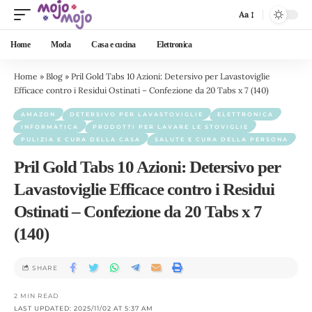
Aa
Home
Moda
Casa e cucina
Elettronica
Home
»
Blog
»
Pril Gold Tabs 10 Azioni: Detersivo per Lavastoviglie
Efficace contro i Residui Ostinati – Confezione da 20 Tabs x 7 (140)
AMAZON
DETERSIVO PER LAVASTOVIGLIE
ELETTRONICA
INFORMATICA
PRODOTTI PER LAVARE LE STOVIGLIE
PULIZIA E CURA DELLA CASA
SALUTE E CURA DELLA PERSONA
Pril Gold Tabs 10 Azioni: Detersivo per
Lavastoviglie Efficace contro i Residui
Ostinati – Confezione da 20 Tabs x 7
(140)
SHARE
2 MIN READ
LAST UPDATED: 2025/11/02 AT 5:37 AM