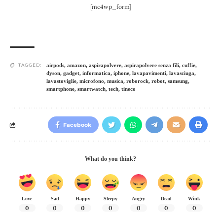
[mc4wp_form]
TAGGED:
airpods
,
amazon
,
aspirapolvere
,
aspirapolvere senza fili
,
cuffie
,
dyson
,
gadget
,
informatica
,
iphone
,
lavapavimenti
,
lavasciuga
,
lavastoviglie
,
microfono
,
musica
,
roborock
,
robot
,
samsung
,
smartphone
,
smartwatch
,
tech
,
tineco
Facebook
What do you think?
Love
Sad
Happy
Sleepy
Angry
Dead
Wink
0
0
0
0
0
0
0