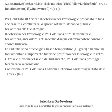
A.declarative(‘acrStarsLink-click-metrics’, ‘click’, “allowLinkDefault” : true ,
function(event) if(window.ue) 0) + 1); ); );
Pril Gold Tabs 10 Azioni è il detersivo per lavastoviglie predosato in tabs
che ti aiuta a combattere lo sporco ostinato, donando pulizia e
brillantezza alle tue stoviglie.
Il detersivo per lavastoviglie Pril Gold Tabs offre 10 azioni tra cui
brillantezza, anti-odore, anti macchie d’acqua ed extra potere contro lo
sporco bruciato.
Le Pril tabs sono efficaci già a basse temperature (40 gradi) e hanno una
fondamentale e importante funzione protettiva per le stoviglie in vetro.
Oltre alle funzioni del sale e del brillantante, Pril Gold Tabs protegge i
bicchieri dalla corrosione.
Confezione di Pril Gold Tabs 10 Azioni, Detersivo Lavastoviglie Tabs da 20
Tabs x 7 (140).
Subscribe to Our Newsletter
Subscribe to our newsletter to get our newest articles instantly!