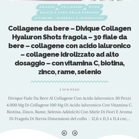
AMAZON
COLLAGENE
MODA
SALUTE E CURA DELLA PERSONA
VITAMINE - MINERALI E INTEGRATORI
n
Collagene da bere – Divique Collagen
Hyaluron Shots fragola – 30 fiale da
o
bere – collagene con acido ialuronico
– collagene idrolizzato ad alto
dosaggio – con vitamina C, biotina,
zinco, rame, selenio
2 MIN READ
i
Divique Fiale Da Bere Al Collagene Con Acido Ialuronico 30 Pezzi
C,
4.000 Mg Di Collagene 100 Mg Di Acido Ialuronico Con Vitamina C,
4
ma
Biotina, Zinco, Rame, Selenio Addolciti Con Miele Di Fiori E Aroma
B
…
Di Fragola Di Stevia Dimensioni del collo ‏ : ‎ 12,6 x 11,5 x 11,4 cm;
…