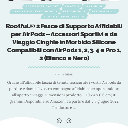
ACCESSORI GADGET
AMAZON
CINTURINI
DISPOSITIVI ELETTRONICI
ELETTRONICA
INFORMATICA
SPORT E TEMPO LIBERO
i
Rootful.® 2 Fasce di Supporto Affidabili
per AirPods – Accessori Sportivi e da
Viaggio Cinghie in Morbido Silicone
,
Compatibili con AirPods 1, 2, 3, 4 e Pro 1,
2 (Bianco e Nero)
4 MIN READ
a
Grazie all'affidabile fascia di tenuta, assicurate i vostri Airpods da
perdite e danni. Il vostro compagno affidabile per sport indoor,
all'aperto e viaggi. Dimensioni prodotto ‏ : ‎ 10 x 4 x 0,6 cm; 10
grammi Disponibile su Amazon.it a partire dal ‏ : ‎ 3 giugno 2022
…