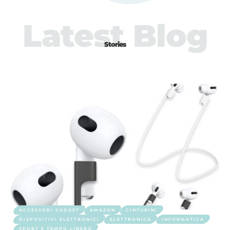
Latest Blog
Stories
ACCESSORI GADGET
AMAZON
CINTURINI
DISPOSITIVI ELETTRONICI
ELETTRONICA
INFORMATICA
SPORT E TEMPO LIBERO