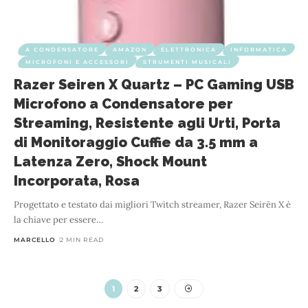
A CONDENSATORE
AMAZON
ELETTRONICA
INFORMATICA
MICROFONI E ACCESSORI
STRUMENTI MUSICALI
Razer Seiren X Quartz – PC Gaming USB
Microfono a Condensatore per
Streaming, Resistente agli Urti, Porta
di Monitoraggio Cuffie da 3.5 mm a
Latenza Zero, Shock Mount
Incorporata, Rosa
Progettato e testato dai migliori Twitch streamer, Razer Seirēn X è
la chiave per essere
…
MARCELLO
2 MIN READ
1
2
3