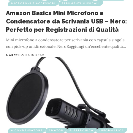
MICROFONI E ACCESSORI
STRUMENTI MUSICALI
Amazon Basics Mini Microfono a
Condensatore da Scrivania USB – Nero:
Perfetto per Registrazioni di Qualità
Mini microfono a condensatore per scrivania con capsula singola
con pick-up unidirezionale; NeroRaggiungi un'eccellente qualità
…
MARCELLO
1 MIN READ
A CONDENSATORE
AMAZON
ELETTRONICA
INFORMATICA