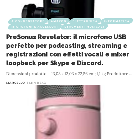
A CONDENSATORE
AMAZON
ELETTRONICA
INFORMATICA
MICROFONI E ACCESSORI
STRUMENTI MUSICALI
PreSonus Revelator: il microfono USB
perfetto per podcasting, streaming e
registrazioni con effetti vocali e mixer
loopback per Skype e Discord.
…
MARCELLO
1 MIN READ