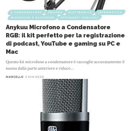
A CONDENSATORE
AMAZON
ELETTRONICA
INFORMATICA
MICROFONI E ACCESSORI
STRUMENTI MUSICALI
Anykuu Microfono a Condensatore
RGB: il kit perfetto per la registrazione
di podcast, YouTube e gaming su PC e
Mac
Questo kit microfono a condensatore è raccoglie accuratamente il
suono dalla parte anteriore e riduce
…
MARCELLO
3 MIN READ