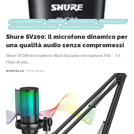
A CONDENSATORE
AMAZON
ELETTRONICA
INFORMATICA
MICROFONI E ACCESSORI
STRUMENTI MUSICALI
Shure SV200: il microfono dinamico per
una qualità audio senza compromessi
Shure SV200 microphone Black Karaoke microphone Pile ‏ : ‎ 1 A
(Tipo di pila
…
MARCELLO
1 MIN READ