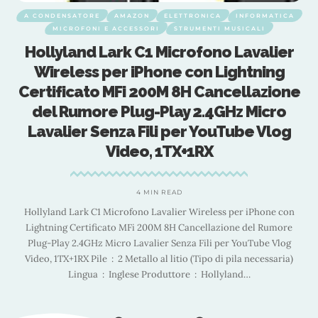
A CONDENSATORE
AMAZON
ELETTRONICA
INFORMATICA
MICROFONI E ACCESSORI
STRUMENTI MUSICALI
B
Hollyland Lark C1 Microfono Lavalier
Wireless per iPhone con Lightning
i
Certificato MFi 200M 8H Cancellazione
del Rumore Plug-Play 2.4GHz Micro
Lavalier Senza Fili per YouTube Vlog
Video, 1TX+1RX
D
4 MIN READ
 è
Hollyland Lark C1 Microfono Lavalier Wireless per iPhone con
Lightning Certificato MFi 200M 8H Cancellazione del Rumore
so
Plug-Play 2.4GHz Micro Lavalier Senza Fili per YouTube Vlog
I
Video, 1TX+1RX Pile ‏ : ‎ 2 Metallo al litio (Tipo di pila necessaria)
Lingua ‏ : ‎ Inglese Produttore ‏ : ‎ Hollyland
…