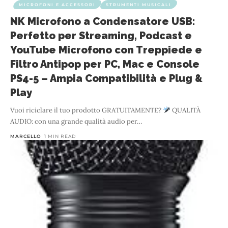
MICROFONI E ACCESSORI
STRUMENTI MUSICALI
NK Microfono a Condensatore USB:
Perfetto per Streaming, Podcast e
YouTube Microfono con Treppiede e
Filtro Antipop per PC, Mac e Console
PS4-5 – Ampia Compatibilità e Plug &
Play
Vuoi riciclare il tuo prodotto GRATUITAMENTE?
QUALITÀ
AUDIO: con una grande qualità audio per
…
MARCELLO
1 MIN READ