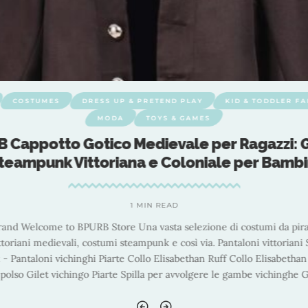
COSTUMES
DRESS UP & PRETEND PLAY
KID & TODDLER F
MODA
TOYS & GAMES
 Cappotto Gotico Medievale per Ragazzi: 
teampunk Vittoriana e Coloniale per Bambi
1 MIN READ
and Welcome to BPURB Store Una vasta selezione di costumi da pira
ttoriani medievali, costumi steampunk e così via. Pantaloni vittorian
 Pantaloni vichinghi Piarte Collo Elisabethan Ruff Collo Elisabethan
 polso Gilet vichingo Piarte Spilla per avvolgere le gambe vichinghe