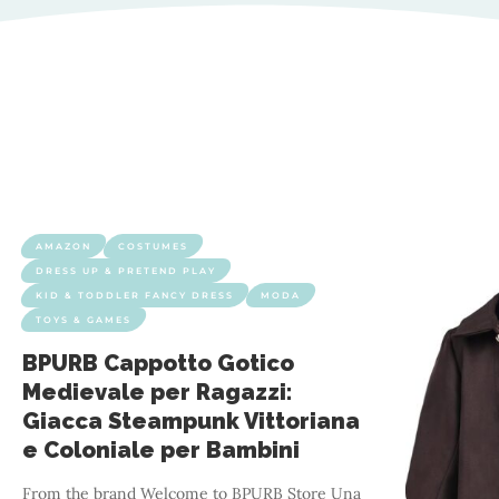
AMAZON
COSTUMES
DRESS UP & PRETEND PLAY
KID & TODDLER FANCY DRESS
MODA
TOYS & GAMES
BPURB Cappotto Gotico
Medievale per Ragazzi:
Giacca Steampunk Vittoriana
e Coloniale per Bambini
From the brand Welcome to BPURB Store Una